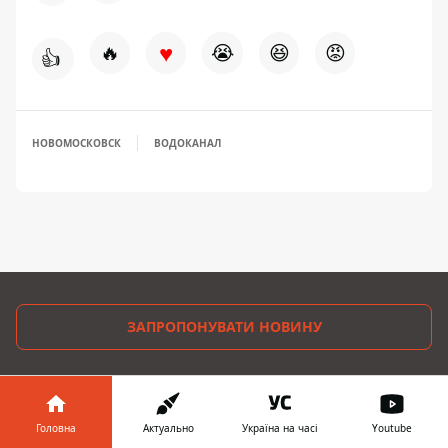
♥
🔥
😭
😆
😡
👍
НОВОМОСКОВСК
ВОДОКАНАЛ
ЗАПРОПОНУВАТИ НОВИНУ
Інформатор-Україна
Гроші
Головна
Актуально
Україна на часі
Youtube