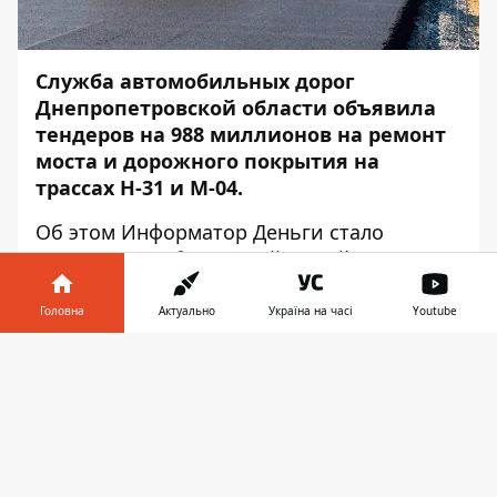
Служба автомобильных дорог
Днепропетровской области объявила
тендеров на 988 миллионов на ремонт
моста и дорожного покрытия на
трассах Н-31 и М-04.
Об этом Информатор Деньги стало
известно из объявлений на сайте
публичных закупок Рrozorro. Несмотря на
карантин, реализация масштабного
Головна
Актуально
Україна на часі
Youtube
проекта Дороги UA
, продолжается полным
Інформатор у
ходом.
Завантажити
телефоні
👉
Среди свежих закупок Службы
автомобильных дорог:
Строительство автомобильной дороги