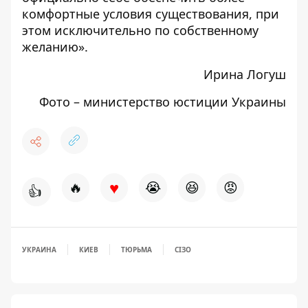
комфортные условия существования, при
этом исключительно по собственному
желанию».
Ирина Логуш
Фото –
министерство юстиции Украины
♥
🔥
😭
😆
😡
👍
УКРАИНА
КИЕВ
ТЮРЬМА
СІЗО