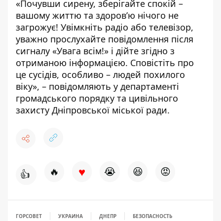
«Почувши сирену, зберігайте спокій –
вашому життю та здоров’ю нічого не
загрожує! Увімкніть радіо або телевізор,
уважно прослухайте повідомлення після
сигналу «Увага всім!» і дійте згідно з
отриманою інформацією. Сповістіть про
це сусідів, особливо – людей похилого
віку», – повідомляють у департаменті
громадського порядку та цивільного
захисту Дніпровської міської ради.
♥
🔥
😭
😆
😡
👍
ГОРСОВЕТ
УКРАИНА
ДНЕПР
БЕЗОПАСНОСТЬ