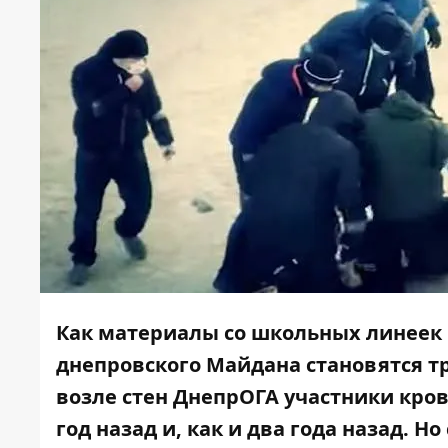
Как материалы со школьных линеек 
днепровского Майдана становятся т
возле стен ДнепрОГА участники кро
год назад и, как и два года назад. Н