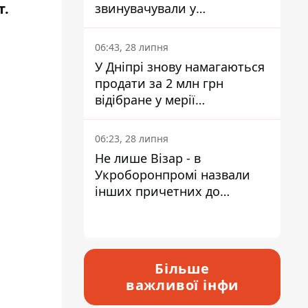
т.
звинувачували у
контрабанді техніки та
ухиленні від сплати
06:43, 28 липня
податків
У Дніпрі знову намагаються
продати за 2 млн грн
відібране у мерії
приміщення Укрпошти
06:23, 28 липня
Не лише Візар - в
Укроборонпромі назвали
інших причетних до
катастрофи у Вишневому -
відповідь Інформатору
Більше
важливої інфи