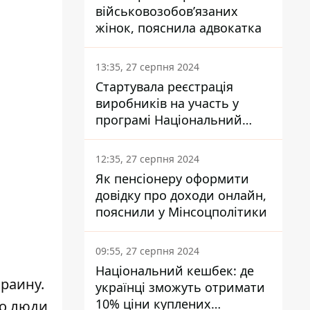
військовозобов’язаних
жінок, пояснила адвокатка
13:35, 27 серпня 2024
Стартувала реєстрація
виробників на участь у
програмі Національний
кешбек: як це зробити
через портал Дія
12:35, 27 серпня 2024
Як пенсіонеру оформити
довідку про доходи онлайн,
пояснили у Мінсоцполітики
09:55, 27 серпня 2024
Національний кешбек: де
краину.
українці зможуть отримати
10% ціни куплених
о люди,