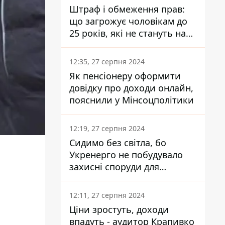
Штраф і обмеження прав:
що загрожує чоловікам до
25 років, які не стануть на
військовий облік
12:35, 27 серпня 2024
Як пенсіонеру оформити
довідку про доходи онлайн,
пояснили у Мінсоцполітики
12:19, 27 серпня 2024
Сидимо без світла, бо
Укренерго не побудувало
захисні споруди для
енергетики - нардеп
Кучеренко
12:11, 27 серпня 2024
Ціни зростуть, доходи
впадуть - аудитор Крапивко