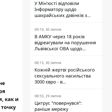
У Мін'юсті відповіли
Інформатору щодо
шахрайських дзвінків з
камери Сумського СІЗО так,
що ніхто нічого не зрозумів
09:19, 30 липня
В АМКУ через 18 років
відреагували на порушення
Львівської ОВА щодо
харчування у закладах
освіти
08:13, 30 липня
Кожній жертві російського
сексуального насильства
3000 євро - в
не
Мінсоцполітики пояснили
ря
Інформатору, звідки на це
08:53, 29 липня
, как и
гроші
Цитрус "повернувся":
 точку
раніше мережу