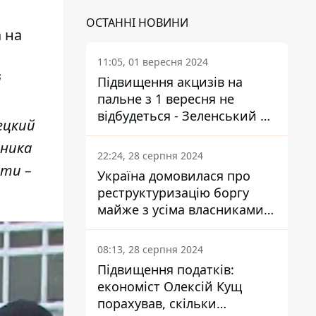
ОСТАННІ НОВИНИ
 на
11:05, 01 вересня 2024
й
Підвищення акцизів на
пальне з 1 вересня не
відбудеться - Зеленський не
ецкий
підписав закон
ьника
22:24, 28 серпня 2024
сти –
Україна домовилася про
реструктуризацію боргу
майже з усіма власниками
єврооблігацій: що це
означає для країни
08:13, 28 серпня 2024
Підвищення податків:
економіст Олексій Кущ
порахував, скільки