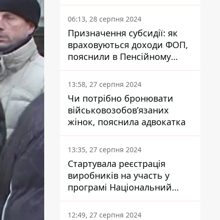
заплатить кожен українець
06:13, 28 серпня 2024
Призначення субсидії: як
враховуються доходи ФОП,
пояснили в Пенсійному
фонді
13:58, 27 серпня 2024
Чи потрібно бронювати
військовозобов’язаних
жінок, пояснила адвокатка
13:35, 27 серпня 2024
Стартувала реєстрація
виробників на участь у
програмі Національний
кешбек: як це зробити
через портал Дія
12:49, 27 серпня 2024