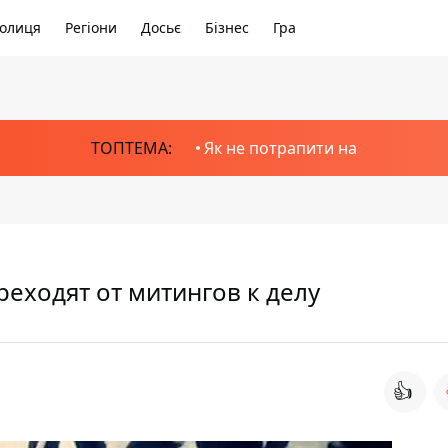
олиця
Регіони
Досьє
Бізнес
Гра
ТОПТЕМА:
Як не потрапити на
еходят от митингов к делу
👍