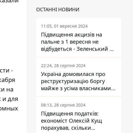
сказали
ОСТАННІ НОВИНИ
11:05, 01 вересня 2024
Підвищення акцизів на
пальне з 1 вересня не
відбудеться - Зеленський не
підписав закон
22:24, 28 серпня 2024
сти -
Україна домовилася про
кабря
реструктуризацію боргу
майже з усіма власниками
ки на
єврооблігацій: що це
 и для
означає для країни
08:13, 28 серпня 2024
томных
Підвищення податків:
економіст Олексій Кущ
порахував, скільки