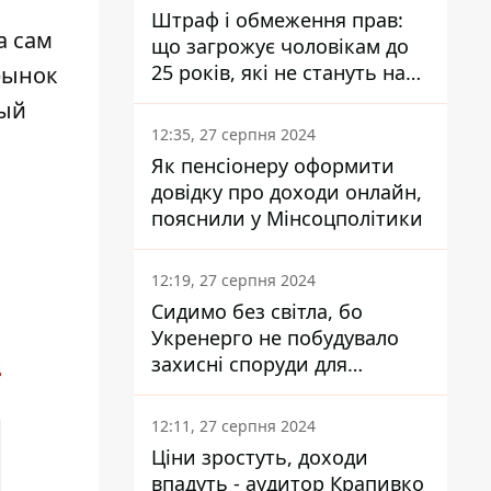
Штраф і обмеження прав:
а сам
що загрожує чоловікам до
25 років, які не стануть на
 рынок
військовий облік
рый
12:35, 27 серпня 2024
Як пенсіонеру оформити
довідку про доходи онлайн,
пояснили у Мінсоцполітики
12:19, 27 серпня 2024
Сидимо без світла, бо
Укренерго не побудувало
захисні споруди для
енергетики - нардеп
Кучеренко
12:11, 27 серпня 2024
Ціни зростуть, доходи
впадуть - аудитор Крапивко