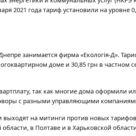
ах энергетики и коммунальных услуг (НКРЭ К
нваря 2021 года тариф установили на уровне
0,
 Днепре занимается
фирма «Екологія-Д»
. Тари
ногоквартирном доме и 30,85 грн в частном с
вартплату, так как многие дома оформили и
оворы с разными управляющими компаниям
и выходят на митинги против новых тарифов
 области
,
в Полтаве
и
в Харьковской област