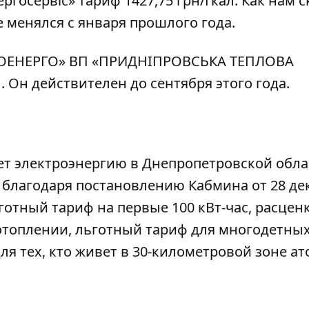
ергосервіс» тариф 1427,75 грн/Гкал. Как нам 
е менялся с января прошлого года.
ПРОЕНЕРГО» ВП «ПРИДНІПРОВСЬКА ТЕПЛОВА
л
. Он действителен до сентября этого года.
ает электроэнергию в Днепропетровской обла
о благодаря
постановлению Кабмина от 28 де
отный тариф на первые 100 кВт-час, расцен
отоплении, льготный тариф для многодетных
я тех, кто живет в 30-километровой зоне а