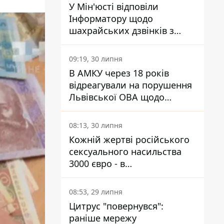
У Мін'юсті відповіли
Інформатору щодо
шахрайських дзвінків з
камери Сумського СІЗО так,
що ніхто нічого не зрозумів
09:19, 30 липня
В АМКУ через 18 років
відреагували на порушення
Львівської ОВА щодо
харчування у закладах
освіти
08:13, 30 липня
Кожній жертві російського
сексуального насильства
3000 євро - в
Мінсоцполітики пояснили
Інформатору, звідки на це
08:53, 29 липня
гроші
Цитрус "повернувся":
раніше мережу