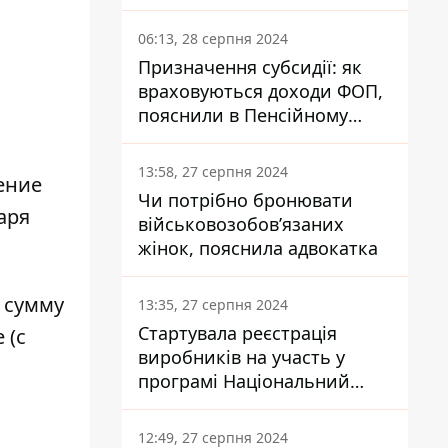
заплатить кожен українець
06:13, 28 серпня 2024
Призначення субсидії: як
враховуються доходи ФОП,
пояснили в Пенсійному
фонді
13:58, 27 серпня 2024
жение
Чи потрібно бронювати
варя
військовозобов’язаних
жінок, пояснила адвокатка
у сумму
13:35, 27 серпня 2024
Стартувала реєстрація
 (с
виробників на участь у
програмі Національний
кешбек: як це зробити
через портал Дія
12:49, 27 серпня 2024