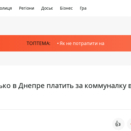
олиця
Регіони
Досьє
Бізнес
Гра
ТОПТЕМА:
Як не потрапити на
ько в Днепре платить за коммуналку 
👍