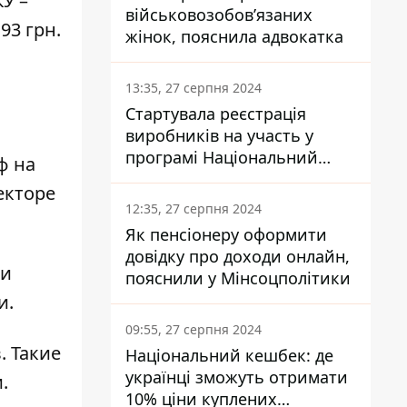
У –
військовозобов’язаних
93 грн.
жінок, пояснила адвокатка
13:35, 27 серпня 2024
Стартувала реєстрація
виробників на участь у
програмі Національний
ф на
кешбек: як це зробити
екторе
через портал Дія
12:35, 27 серпня 2024
Як пенсіонеру оформити
довідку про доходи онлайн,
ли
пояснили у Мінсоцполітики
и.
09:55, 27 серпня 2024
. Такие
Національний кешбек: де
українці зможуть отримати
и
.
10% ціни куплених