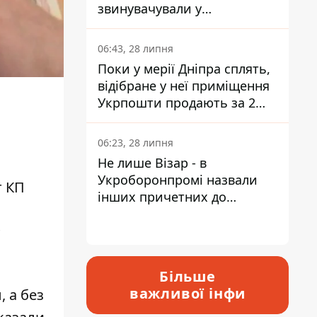
звинувачували у
контрабанді техніки та
ухиленні від сплати
06:43, 28 липня
податків
Поки у мерії Дніпра сплять,
відібране у неї приміщення
Укрпошти продають за 2
мільйони
06:23, 28 липня
Не лише Візар - в
Укроборонпромі назвали
т КП
інших причетних до
катастрофи у Вишневому -
відповідь Інформатору
Більше
важливої інфи
, а без