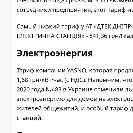
счетчиков – 43,8 грн/кв. м. У КП «Комен
сотрудники предприятия, этот тариф н
Самый низкий тариф у АТ «ДТЕК ДНІ
ЕЛЕКТРИЧНА СТАНЦІЯ» -
841,36 грн/Гка
Электроэнергия
Тариф компании YASNO
, которая прод
1,68 грн/кВт·час (с НДС). Напомним, чт
2020 года
№483 в Украине отменили льг
электроэнергию для домов на электро
жителей общежитий, и особый тариф дл
станций.