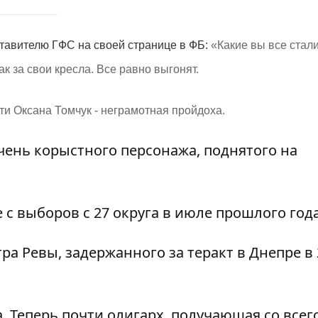
тавителю ГФС на своей странице в ФБ:
«Какие вы все стали
к за свои кресла. Все равно выгонят.
и Оксана Томчук - неграмотная пройдоха.
чень корыстного персонажа, поднятого на
 с выборов с 27 округа в июле прошлого года
тра Ревы, задержанного за теракт в Днепре в
. Теперь почти олигарх, получающая со всего