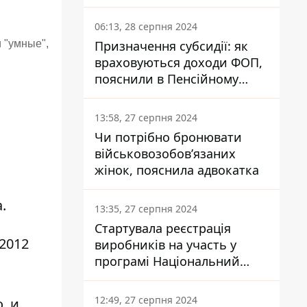
заплатить кожен українець
06:13, 28 серпня 2024
 "умные",
Призначення субсидії: як
враховуються доходи ФОП,
пояснили в Пенсійному
фонді
13:58, 27 серпня 2024
Чи потрібно бронювати
військовозобов’язаних
жінок, пояснила адвокатка
.
13:35, 27 серпня 2024
Стартувала реєстрація
 2012
виробників на участь у
програмі Національний
кешбек: як це зробити
через портал Дія
12:49, 27 серпня 2024
, и