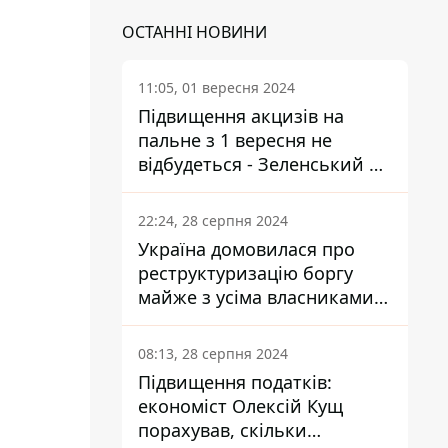
ОСТАННІ НОВИНИ
11:05, 01 вересня 2024
Підвищення акцизів на
пальне з 1 вересня не
відбудеться - Зеленський не
підписав закон
22:24, 28 серпня 2024
Україна домовилася про
реструктуризацію боргу
майже з усіма власниками
єврооблігацій: що це
означає для країни
08:13, 28 серпня 2024
Підвищення податків:
економіст Олексій Кущ
порахував, скільки