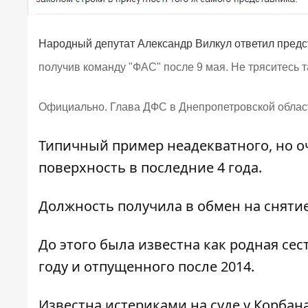
Народный депутат Александр Вилкул ответил предс
получив команду "ФАС" после 9 мая. Не тряситесь та
Официально.
Глава ДФС в Днепропетровской област
Типичный пример неадекватного, но о
поверхность в последние 4 года.
Должность получила в обмен на снятие
До этого была известна как родная сес
году и отпущенного после 2014.
Известна истериками на суде у Корбана