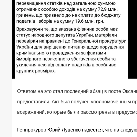
Ответом на это стал последний абзац в посте Оксаны
предоставили. Акт был получен уполномоченным п
возражений, которые были рассмотрены в предусмо
Генпрокурор Юрий Луценко надеется, что на следу