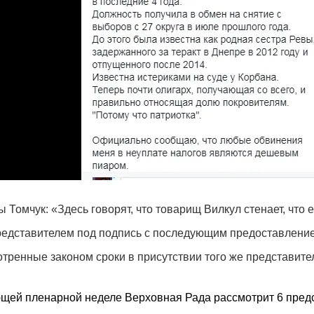
 Томчук: «Здесь говорят, что товарищ Вилкул стенает, что е
редставителем под подпись с последующим предоставлени
тренные законом сроки в присутствии того же представите
ющей пленарной неделе Верховная Рада рассмотрит 6 пред