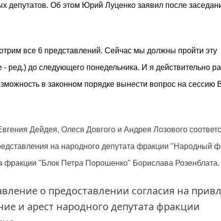
ых депутатов.
Об этом Юрий Луценко заявил после заседан
отрим все 6 представлений. Сейчас мы должны пройти эту
 - ред.) до следующего понедельника. И я действительно ра
озможность в законном порядке вынести вопрос на сессию 
Евгения Дейдея, Олеся Довгого и Андрея Лозового соответ
представления на народного депутата фракции "Народный ф
ата фракции "Блок Петра Порошенко" Борислава Розенблата.
авление о предоставлении согласия на прив
ние и арест народного депутата фракции