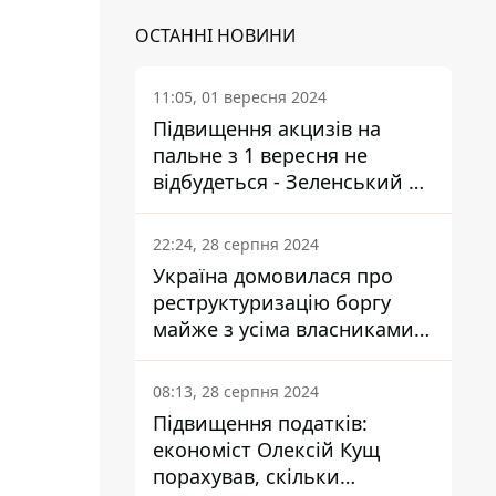
ОСТАННІ НОВИНИ
11:05, 01 вересня 2024
Підвищення акцизів на
пальне з 1 вересня не
відбудеться - Зеленський не
підписав закон
22:24, 28 серпня 2024
Україна домовилася про
реструктуризацію боргу
майже з усіма власниками
єврооблігацій: що це
означає для країни
08:13, 28 серпня 2024
Підвищення податків:
економіст Олексій Кущ
порахував, скільки