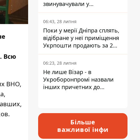
звинувачували у
контрабанді техніки та
ухиленні від сплати
06:43, 28 липня
податків
Поки у мерії Дніпра сплять,
не
відібране у неї приміщення
Укрпошти продають за 2
мільйони
. Всю
06:23, 28 липня
Не лише Візар - в
Укроборонпромі назвали
их ВНО,
інших причетних до
а,
катастрофи у Вишневому -
відповідь Інформатору
давших,
ов.
Більше
важливої інфи