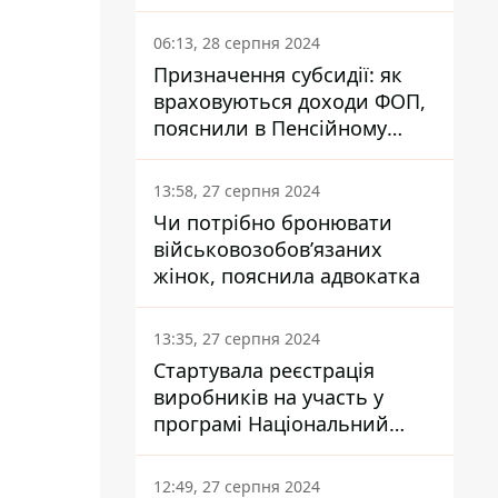
заплатить кожен українець
06:13, 28 серпня 2024
Призначення субсидії: як
враховуються доходи ФОП,
пояснили в Пенсійному
фонді
13:58, 27 серпня 2024
Чи потрібно бронювати
військовозобов’язаних
жінок, пояснила адвокатка
13:35, 27 серпня 2024
Стартувала реєстрація
виробників на участь у
програмі Національний
кешбек: як це зробити
через портал Дія
12:49, 27 серпня 2024