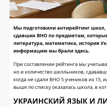
Мы подготовили антирейтинг школ, 
сдавших ВНО по предметам, которые
литература, математика, история Ук
информацию мы брали
здесь
.
При составлении рейтинга мы учитыва
но и количество школьников, сдававши
когда не сдали ВНО 5 учеников из 15, 
выше по списку оказалась школа, в ко
УКРАИНСКИЙ ЯЗЫК И ЛИ