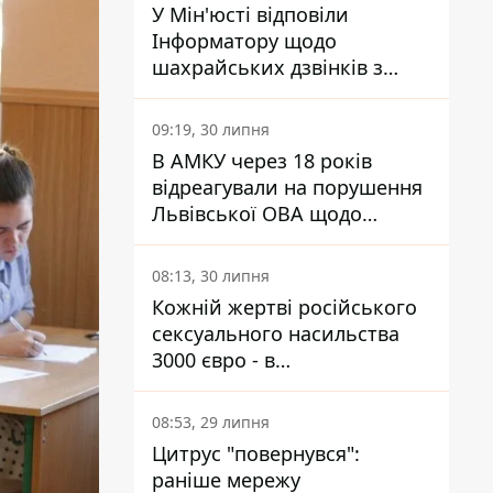
У Мін'юсті відповіли
Інформатору щодо
шахрайських дзвінків з
камери Сумського СІЗО так,
що ніхто нічого не зрозумів
09:19, 30 липня
В АМКУ через 18 років
відреагували на порушення
Львівської ОВА щодо
харчування у закладах
освіти
08:13, 30 липня
Кожній жертві російського
сексуального насильства
3000 євро - в
Мінсоцполітики пояснили
Інформатору, звідки на це
08:53, 29 липня
гроші
Цитрус "повернувся":
раніше мережу