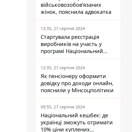
військовозобов’язаних
жінок, пояснила адвокатка
13:35, 27 серпня 2024
Стартувала реєстрація
виробників на участь у
програмі Національний
кешбек: як це зробити
через портал Дія
12:35, 27 серпня 2024
Як пенсіонеру оформити
довідку про доходи онлайн,
пояснили у Мінсоцполітики
09:55, 27 серпня 2024
Національний кешбек: де
українці зможуть отримати
10% ціни куплених