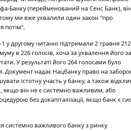
фа-Банку (перейменований на Сенс Банк), ві
в тому ми вже ухвалили один закон "про
я потім".
1 у другому читанні підтримали 2 травня 212
муму в 226 голосів, хоча за ухвалення його з
тати. У результаті його 264 голосами було
я. Документ надає Нацбанку право на заборо
шувати істотну участь у банку, а також відкли
к, якщо він не є системно важливим, або
цедурою без докапіталізації, якщо банк є с
я системно важливого банку з ринку