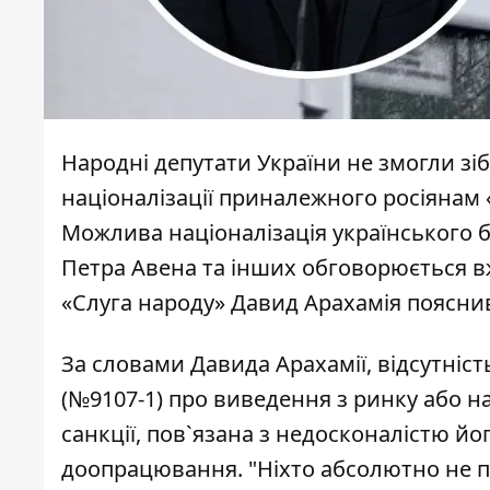
Народні депутати України не змогли зіб
націоналізації приналежного росіянам 
Можлива націоналізація українського 
Петра Авена
та інших обговорюється вж
«Слуга народу» Давид Арахамія пояснив
За словами Давида Арахамії, відсутніст
(№9107-1) про виведення з ринку або н
санкції, пов`язана з недосконалістю йо
доопрацювання. "Ніхто абсолютно не п