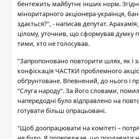
бентежить майбутнє інших норм. Згідно
міноритарного акціонера-українця, банк
здається?", - написав депутат. Арахамі
цілому, уточнив, що сформував думку п
тими, хто не голосував.
"Запропоновано повторити шлях, як і з
конфіскація ЧАСТКИ проблемного акціо
обґрунтоване. Впевнений, до нього і пр
"Слуга народу". За його словами, поми
напередодні було відправлено на повто
готувати більш опрацьовані.
"Щоб доопрацювати на комітеті – потріб
не було. Я попереджав, що продавити н