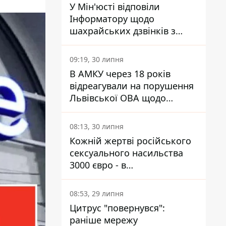
У Мін'юсті відповіли
Інформатору щодо
шахрайських дзвінків з
камери Сумського СІЗО так,
що ніхто нічого не зрозумів
09:19, 30 липня
В АМКУ через 18 років
відреагували на порушення
Львівської ОВА щодо
харчування у закладах
освіти
08:13, 30 липня
Кожній жертві російського
сексуального насильства
3000 євро - в
Мінсоцполітики пояснили
Інформатору, звідки на це
08:53, 29 липня
гроші
Цитрус "повернувся":
раніше мережу