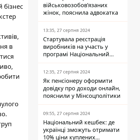
військовозобов’язаних
й бізнес
жінок, пояснила адвокатка
акстер
13:35, 27 серпня 2024
тивів,
Стартувала реєстрація
ня в
виробників на участь у
програмі Національний
атися
кешбек: як це зробити
ливо,
через портал Дія
12:35, 27 серпня 2024
зробити
Як пенсіонеру оформити
довідку про доходи онлайн,
пояснили у Мінсоцполітики
улого
во.
09:55, 27 серпня 2024
Національний кешбек: де
груп
українці зможуть отримати
10% ціни куплених