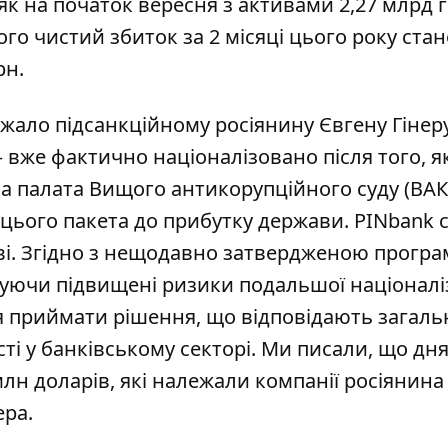
 як на початок вересня з активами 2,27 млрд г
Його чистий збиток за 2 місяці цього року ста
рн.
жало підсанкційному росіянину Євгену Гінеру
–
вже фактично націоналізовано
після того, я
на палата Вищого антикорупційного суду (ВАК
цього пакета до прибутку держави. PINbank 
ві. Згідно з нещодавно затвердженою прогр
уючи підвищені ризики подальшої націоналіз
ся приймати рішення, що відповідають загаль
сті у банківському секторі. Ми писали, що дн
лн доларів, які належали компанії росіянина
ера.