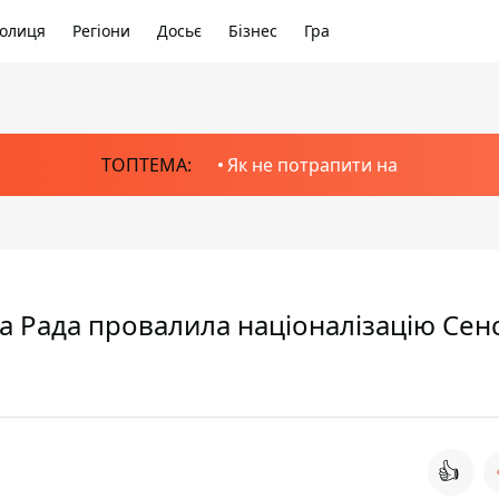
олиця
Регіони
Досьє
Бізнес
Гра
ТОПТЕМА:
Як не потрапити на
а Рада провалила націоналізацію Сен
👍