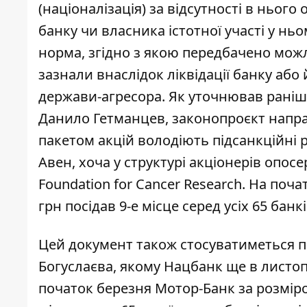
(націоналізація) за відсутності в нього
банку чи власника істотної участі у нь
норма, згідно з якою передбачено мож
зазнали внаслідок ліквідації банку або
держави-агресора. Як уточнював раніш
Данило Гетманцев, законопроєкт напра
пакетом акцій володіють підсанкційні 
Авен, хоча у структурі акціонерів опосер
Foundation for Cancer Research. На поч
грн посідав 9-е місце серед усіх 65 банкі
Цей документ також стосуватиметься п
Богуслаєва, якому Нацбанк ще в листоп
початок березня Мотор-Банк за розміром