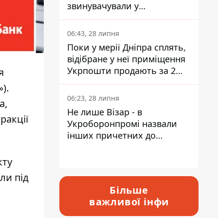
звинувачували у
контрабанді техніки та
ухиленні від сплати
06:43, 28 липня
податків
Поки у мерії Дніпра сплять,
відібране у неї приміщення
Укрпошти продають за 2
я
мільйони
).
06:23, 28 липня
а,
Не лише Візар - в
ракції
Укроборонпромі назвали
інших причетних до
катастрофи у Вишневому -
відповідь Інформатору
кту
ли під
Більше
важливої інфи