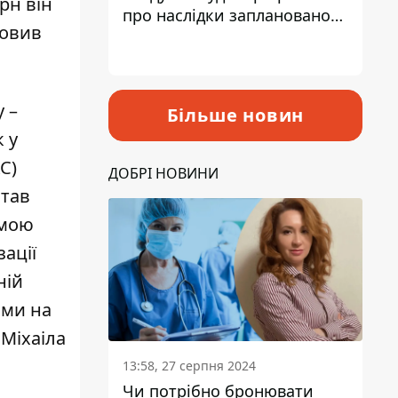
рн він
про наслідки запланованого
новив
підвищення податків
 –
Більше новин
к у
С)
ДОБРІ НОВИНИ
став
амою
ації
ній
ями на
 Міхаіла
13:58, 27 серпня 2024
Чи потрібно бронювати