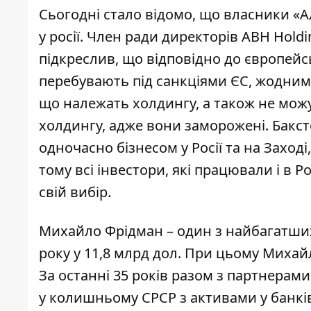
Сьогодні
стало відомо
, що власники «А
у росії. Член ради директорів ABH Hold
підкреслив, що відповідно до європейс
перебувають під санкціями ЄС, жодним ч
що належать холдингу, а також не мож
холдингу, адже вони заморожені. Бакс
одночасно бізнесом у Росії та на Заході
тому всі інвестори, які працювали і в Рос
свій вибір.
Михайло Фрідман – один з найбагатших 
року у 11,8 млрд дол. При цьому Михай
За останні 35 років разом з партнерам
у колишньому СРСР з активами у банків