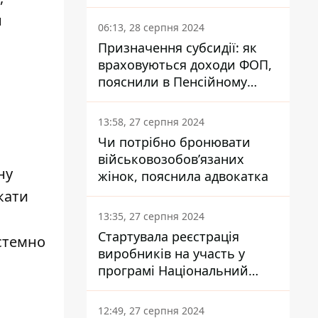
заплатить кожен українець
н
06:13, 28 серпня 2024
Призначення субсидії: як
враховуються доходи ФОП,
пояснили в Пенсійному
фонді
13:58, 27 серпня 2024
а
Чи потрібно бронювати
військовозобов’язаних
ну
жінок, пояснила адвокатка
кати
13:35, 27 серпня 2024
Стартувала реєстрація
истемно
виробників на участь у
програмі Національний
кешбек: як це зробити
через портал Дія
12:49, 27 серпня 2024