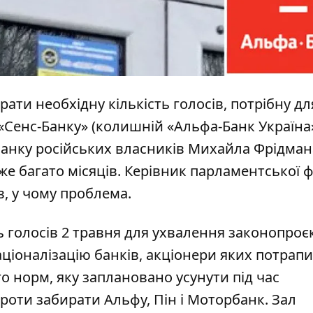
рати необхідну кількість голосів, потрібну дл
«Сенс-Банку» (колишній «Альфа-Банк Україна»
банку
російських власників Михайла Фрідман
е багато місяців. Керівник парламентської ф
, у чому проблема.
ь голосів 2 травня для ухвалення законопроє
аціоналізацію банків, акціонери яких потрапи
го норм, яку заплановано усунути під час
роти забирати Альфу, Пін і Моторбанк. Зал