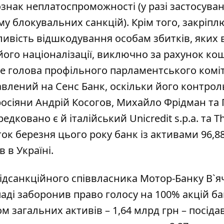
 ознак неплатоспроможності (у разі застосува
ому блокувальних санкцій). Крім того, закріпл
ливість відшкодування особам збитків, яких
 його націоналізації, виключно за рахунок ко
е голова профільного парламентського комі
влений на Сенс Банк, оскільки його контро
росіяни Андрій Косогов, Михайло Фрідман та
едковано є й італійський Unicredit s.p.a. та T
аток березня цього року банк із активами 96,8
в в Україні.
ідсанкційного співвласника Мотор-Банку В`я
аді заборонив право голосу на 100% акцій ба
 загальних активів – 1,64 млрд грн – посіда