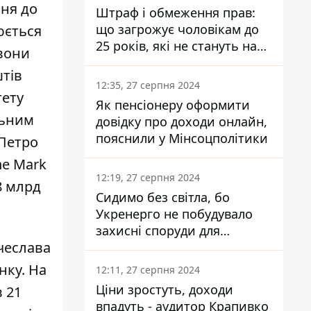
ння до
Штраф і обмеження прав:
що загрожує чоловікам до
юється
25 років, які не стануть на
 вони
військовий облік
штів
12:35, 27 серпня 2024
тету
Як пенсіонеру оформити
льним
довідку про доходи онлайн,
пояснили у Мінсоцполітики
 Петро
he Mark
12:19, 27 серпня 2024
8 млрд
Сидимо без світла, бо
Укренерго не побудувало
захисні споруди для
чеслава
енергетики - нардеп
Кучеренко
нку. На
12:11, 27 серпня 2024
Ціни зростуть, доходи
в 21
впадуть - аудитор Крапивко