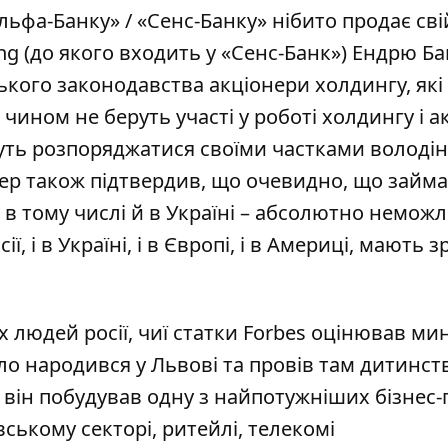
льфа-Банку» / «Сенс-Банку» нібито продає сві
ing (до якого входить у «Сенс-Банк») Ендрю Б
ького законодавства акціонери холдингу, які
ином не беруть участі у роботі холдингу і ак
уть розпоряджатися своїми частками володін
тер також підтвердив, що очевидно, що займ
, в тому числі й в Україні – абсолютно немож
ії, і в Україні, і в Європі, і в Америці, мають 
людей росії, чиї статки Forbes
оцінював
мин
ло народився у Львові та провів там дитинст
и він побудував одну з найпотужніших бізнес-
ському секторі, ритейлі, телекомі