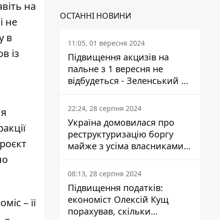
віть на
ОСТАННІ НОВИНИ
і не
у в
11:05, 01 вересня 2024
в із
Підвищення акцизів на
пальне з 1 вересня не
відбудеться - Зеленський не
підписав закон
22:24, 28 серпня 2024
ня
Україна домовилася про
ракції
реструктуризацію боргу
проєкт
майже з усіма власниками
єврооблігацій: що це
но
означає для країни
08:13, 28 серпня 2024
Підвищення податків:
економіст Олексій Кущ
міс – її
порахував, скільки
 –