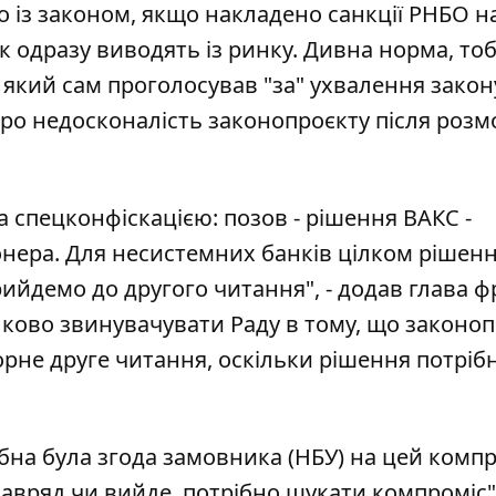
 із законом, якщо накладено санкції РНБО на
 одразу виводять із ринку. Дивна норма, тоб
я, який сам проголосував "за" ухвалення закон
ро недосконалість законопроєкту після розмо
а спецконфіскацією: позов - рішення ВАКС -
нера. Для несистемних банків цілком рішен
ийдемо до другого читання", - додав глава ф
лково звинувачувати Раду в тому, що законо
рне друге читання, оскільки рішення потріб
на була згода замовника (НБУ) на цей компро
авряд чи вийде, потрібно шукати компроміс",