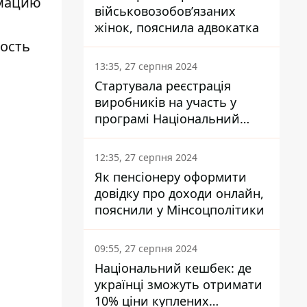
рмацию
військовозобов’язаних
жінок, пояснила адвокатка
ность
13:35, 27 серпня 2024
Стартувала реєстрація
виробників на участь у
програмі Національний
кешбек: як це зробити
через портал Дія
12:35, 27 серпня 2024
Як пенсіонеру оформити
довідку про доходи онлайн,
пояснили у Мінсоцполітики
09:55, 27 серпня 2024
Національний кешбек: де
українці зможуть отримати
10% ціни куплених