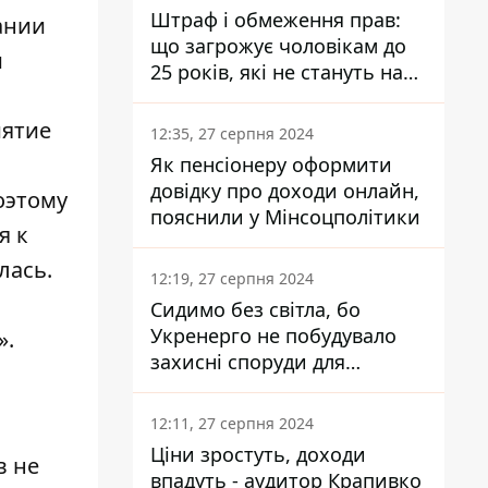
Штраф і обмеження прав:
ании
що загрожує чоловікам до
и
25 років, які не стануть на
військовий облік
иятие
12:35, 27 серпня 2024
Як пенсіонеру оформити
довідку про доходи онлайн,
оэтому
пояснили у Мінсоцполітики
я к
лась.
12:19, 27 серпня 2024
Сидимо без світла, бо
Укренерго не побудувало
».
захисні споруди для
енергетики - нардеп
Кучеренко
12:11, 27 серпня 2024
Ціни зростуть, доходи
в не
впадуть - аудитор Крапивко