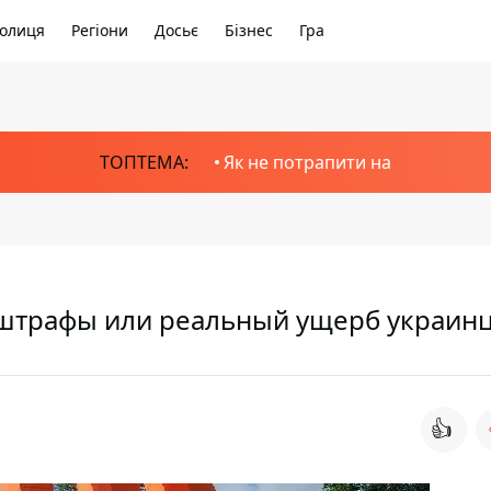
олиця
Регіони
Досьє
Бізнес
Гра
ТОПТЕМА:
Як не потрапити на
доштрафы или реальный ущерб украин
👍