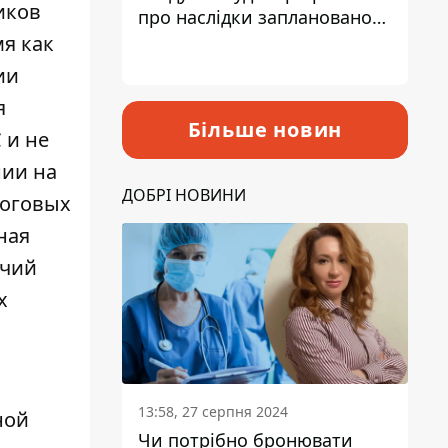
иков
про наслідки запланованого
підвищення податків
мя как
ии
я
Більше новин
 и не
нии на
ДОБРІ НОВИНИ
логовых
ная
очий
х
13:58, 27 серпня 2024
ной
Чи потрібно бронювати