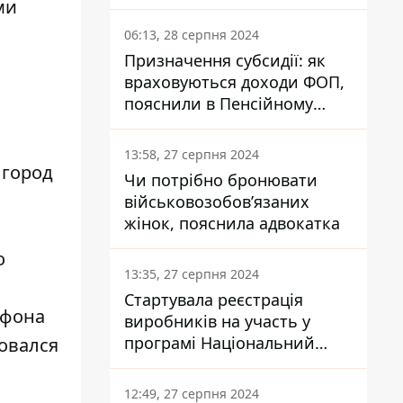
ми
заплатить кожен українець
06:13, 28 серпня 2024
Призначення субсидії: як
враховуються доходи ФОП,
пояснили в Пенсійному
фонді
13:58, 27 серпня 2024
 город
Чи потрібно бронювати
військовозобов’язаних
жінок, пояснила адвокатка
о
13:35, 27 серпня 2024
Стартувала реєстрація
 фона
виробників на участь у
програмі Національний
ловался
кешбек: як це зробити
через портал Дія
12:49, 27 серпня 2024