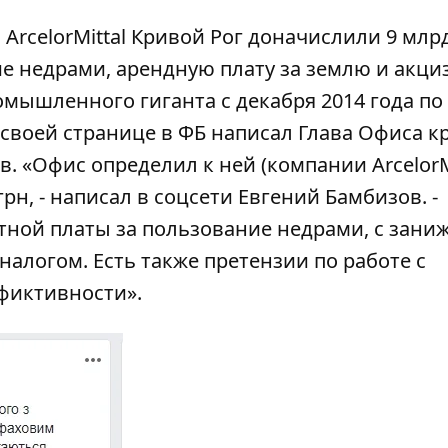
ArcelorMittal Кривой Рог доначислили 9 млр
ие недрами, арендную плату за землю и акциз
омышленного гиганта с декабря 2014 года по
а своей странице в ФБ написал Глава Офиса 
 «Офис определил к ней (компании ArcelorM
грн, -
написал в соцсети Евгений Бамбизов
. -
нтной платы за пользование недрами, с зан
налогом. Есть также претензии по работе с
фиктивности».