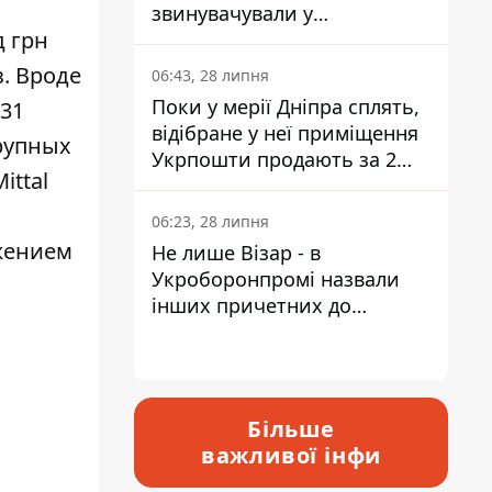
звинувачували у
д грн
контрабанді техніки та
ухиленні від сплати
. Вроде
06:43, 28 липня
податків
Поки у мерії Дніпра сплять,
 31
відібране у неї приміщення
крупных
Укрпошти продають за 2
ittal
мільйони
06:23, 28 липня
ижением
Не лише Візар - в
Укроборонпромі назвали
інших причетних до
катастрофи у Вишневому -
відповідь Інформатору
Більше
важливої інфи