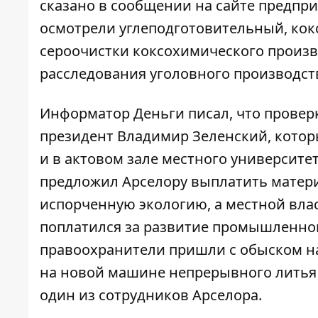
сказано в
сообщении на сайте предпр
осмотрели углеподготовительный, кокс
сероочистки коксохимического произво
расследования уголовного производств
Информатор Деньги
писал
, что провер
президент Владимир Зеленский, которы
и в актовом зале местного университет
предложил Арселору выплатить мате
испорченную экологию, а местной власт
поплатился за развитие промышленног
правоохранители пришли с обыском н
на новой машине непрерывного литья з
один из сотрудников Арселора.