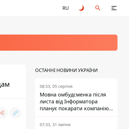
RU
ОСТАННІ НОВИНИ УКРАЇНИ
цам
08:53, 05 серпня
Мовна омбудсменка після
листа від Інформатора
планує покарати компанію-
підрядника ПриватБанку
07:33, 31 липня