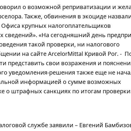
говорил о возможной
реприватизации
и жел
селора. Также, обвинения в экоциде назвал
е Офиса крупных налогоплательщиков
х сведений
». «На сегодняшний день предпр
роведения такой проверки, ни налогового
щении на сайте ArcelorMittal Кривой Рог. - П
ти представить свои возражения и пояснени
ого уведомления-решения также еще не нача
альной информацией о сумме возможных
же о штрафных санкциях по итогам проверки
алоговой службе
заявили – Евгений Бамбизо