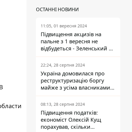
ОСТАННІ НОВИНИ
11:05, 01 вересня 2024
Підвищення акцизів на
пальне з 1 вересня не
відбудеться - Зеленський не
підписав закон
22:24, 28 серпня 2024
Україна домовилася про
реструктуризацію боргу
В
майже з усіма власниками
єврооблігацій: що це
означає для країни
08:13, 28 серпня 2024
области
Підвищення податків:
економіст Олексій Кущ
порахував, скільки