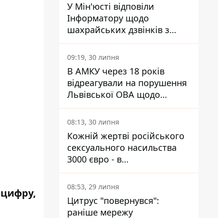
У Мін'юсті відповіли
Інформатору щодо
шахрайських дзвінків з
камери Сумського СІЗО так,
що ніхто нічого не зрозумів
09:19, 30 липня
В АМКУ через 18 років
відреагували на порушення
Львівської ОВА щодо
харчування у закладах
освіти
08:13, 30 липня
Кожній жертві російського
сексуального насильства
3000 євро - в
Мінсоцполітики пояснили
Інформатору, звідки на це
08:53, 29 липня
 цифру,
гроші
Цитрус "повернувся":
раніше мережу