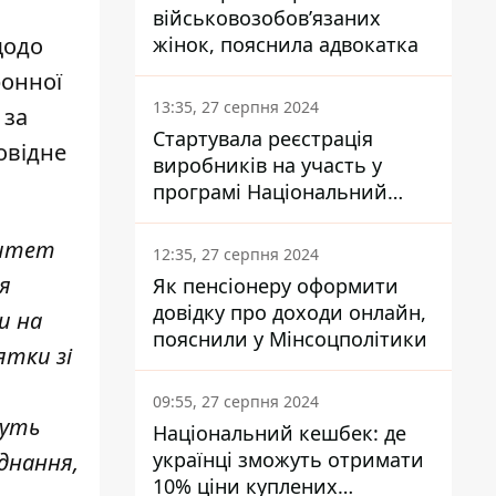
військовозобов’язаних
жінок, пояснила адвокатка
 щодо
ронної
13:35, 27 серпня 2024
 за
Стартувала реєстрація
овідне
виробників на участь у
програмі Національний
кешбек: як це зробити
через портал Дія
ритет
12:35, 27 серпня 2024
я
Як пенсіонеру оформити
довідку про доходи онлайн,
и на
пояснили у Мінсоцполітики
ятки зі
09:55, 27 серпня 2024
чуть
Національний кешбек: де
українці зможуть отримати
днання,
10% ціни куплених