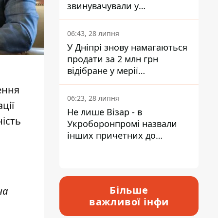
звинувачували у
контрабанді техніки та
ухиленні від сплати
06:43, 28 липня
податків
У Дніпрі знову намагаються
продати за 2 млн грн
відібране у мерії
приміщення Укрпошти
ення
06:23, 28 липня
ції
Не лише Візар - в
ність
Укроборонпромі назвали
інших причетних до
катастрофи у Вишневому -
відповідь Інформатору
Більше
на
важливої інфи