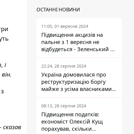
ОСТАННІ НОВИНИ
11:05, 01 вересня 2024
три
Підвищення акцизів на
уть
пальне з 1 вересня не
відбудеться - Зеленський не
підписав закон
, і
22:24, 28 серпня 2024
він.
Україна домовилася про
реструктуризацію боргу
майже з усіма власниками
 з
єврооблігацій: що це
означає для країни
08:13, 28 серпня 2024
Підвищення податків:
економіст Олексій Кущ
- сказав
порахував, скільки