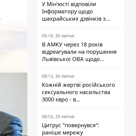
У Мін'юсті відповіли
Інформатору щодо
шахрайських дзвінків з
камери Сумського СІЗО так,
що ніхто нічого не зрозумів
09:19, 30 липня
В АМКУ через 18 років
відреагували на порушення
Львівської ОВА щодо
харчування у закладах
освіти
08:13, 30 липня
Кожній жертві російського
сексуального насильства
3000 євро - в
Мінсоцполітики пояснили
Інформатору, звідки на це
08:53, 29 липня
гроші
Цитрус "повернувся":
раніше мережу