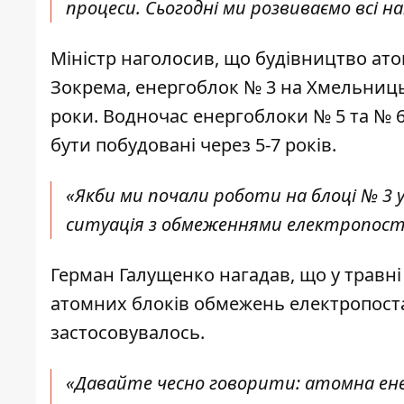
процеси. Сьогодні ми розвиваємо всі на
Міністр наголосив, що будівництво ат
Зокрема, енергоблок № 3 на Хмельниць
роки. Водночас енергоблоки № 5 та № 
бути побудовані через 5-7 років.
«Якби ми почали роботи на блоці № 3 у 
ситуація з обмеженнями електропостач
Герман Галущенко нагадав, що у травні
атомних блоків обмежень електропост
застосовувалось.
«Давайте чесно говорити: атомна енерг