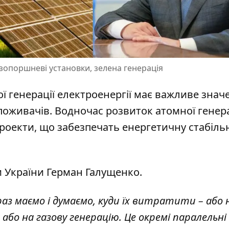
газопоршневі установки, зелена генерація
 генерації електроенергії має важливе знач
поживачів. Водночас розвиток атомної генера
роекти, що забезпечать енергетичну стабіль
и України Герман Галущенко.
араз маємо і думаємо, куди їх витратити – або 
 або на газову генерацію. Це окремі паралельні