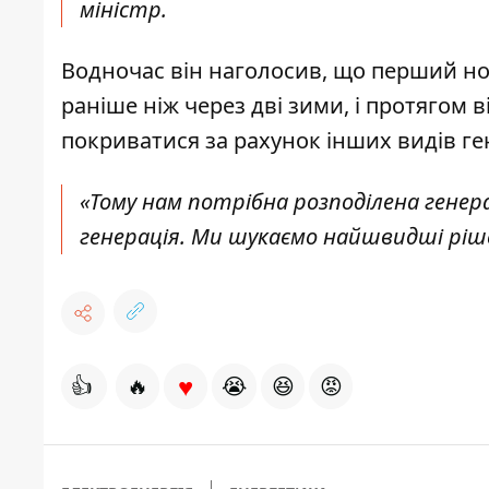
міністр.
Водночас він наголосив, що перший но
раніше ніж через дві зими, і протягом
покриватися за рахунок інших видів ген
«Тому нам потрібна розподілена генера
генерація. Ми шукаємо найшвидші рішен
♥
👍
🔥
😭
😆
😡