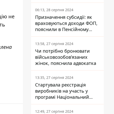
заплатить кожен українець
06:13, 28 серпня 2024
цію не
Призначення субсидії: як
враховуються доходи ФОП,
ть
пояснили в Пенсійному
фонді
13:58, 27 серпня 2024
елена
Чи потрібно бронювати
військовозобов’язаних
жінок, пояснила адвокатка
13:35, 27 серпня 2024
Стартувала реєстрація
виробників на участь у
програмі Національний
кешбек: як це зробити
через портал Дія
12:49, 27 серпня 2024