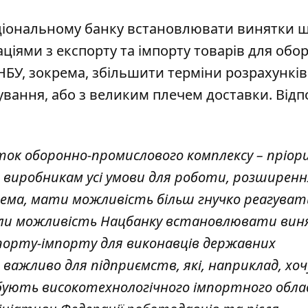
Національному банку встановлювати винятки
ціями з експорту та імпорту товарів для обо
БУ, зокрема, збільшити терміни розрахунків
вання, або з великим плечем доставки. Відп
иток оборонно-промислового комплексу – пріо
 виробникам усі умови для роботи, розширенн
ма, мати можливість більш гнучко реагуват
али можливість Нацбанку встановлювати вин
спорту-імпорту для виконавців державних
 важливо для підприємств, які, наприклад, хо
ують високотехнологічного імпортного обла