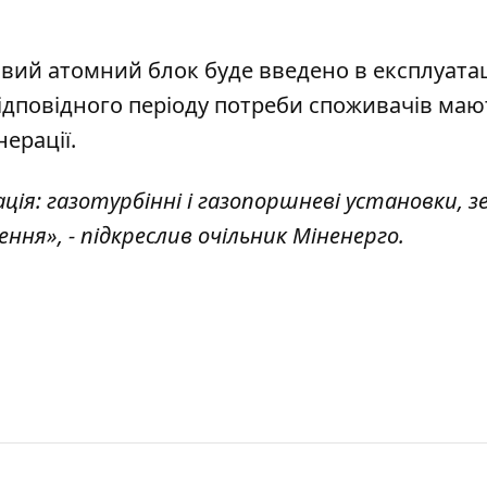
вий атомний блок буде введено в експлуата
 відповідного періоду потреби споживачів маю
ерації.
ція: газотурбінні і газопоршневі установки, з
ня», - підкреслив очільник Міненерго.