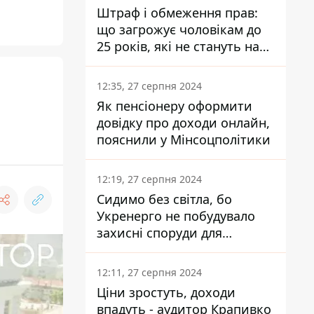
Штраф і обмеження прав:
що загрожує чоловікам до
25 років, які не стануть на
військовий облік
12:35, 27 серпня 2024
Як пенсіонеру оформити
довідку про доходи онлайн,
пояснили у Мінсоцполітики
12:19, 27 серпня 2024
Сидимо без світла, бо
Укренерго не побудувало
захисні споруди для
енергетики - нардеп
Кучеренко
12:11, 27 серпня 2024
Ціни зростуть, доходи
впадуть - аудитор Крапивко