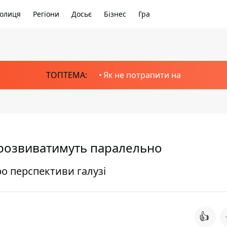
олиця
Регіони
Досьє
Бізнес
Гра
ТОПТЕМА:
Як не потрапити на
 розвиватимуть паралельно
ро перспективи галузі
👍