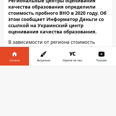
Региональные центры оценивания
качества образования определили
стоимость пробного ВНО в 2020 году. Об
этом сообщает Информатор Деньги со
ссылкой на
Украинский центр
оценивания качества образования
.
В зависимости от региона стоимость
одного тестирования во время пробного
внешнего независимого оценивания
составит от 138 до 150 грн:
Головна
Актуально
Україна на часі
Youtube
В Винницкой, Житомирской,
Інформатор у
Завантажити
Хмельницкой, Киевской, Черкасской и
телефоні
👉
Черниговской, Львовской, Волынской и
Ровенской областях и городе Киеве
пробное ВНО будет стоить за одно
тестирование 150 гривен.
В
Днепропетровской
, Запорожской,
Одесской, Кировоградской областях -
138