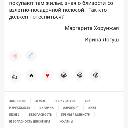
покупают там жилье, зная о близости со
взлетно-посадочной полосой. Так кто
должен потесниться?
Маргарита Хорунжая
Ирина Логуш
♥
🔥
😭
😆
😡
👍
ЭКОЛОГИЯ
ЗЕМЛЯ
ПРОКУРАТУРА
СБУ
НЕРУХОМІСТЬ
УКРАИНА
АЭРОПОРТ
КИЕВ
БІЗНЕС
БЕЗОПАСНОСТЬ
ПРЕМЬЕР-МИНИСТР
БЕЗОПАСНОСТЬ ДВИЖЕНИЯ
ЖУЛЯНЫ