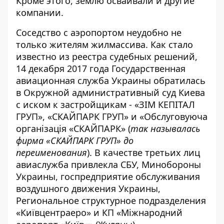
Кроме этого, землю осваивали и другие
компании.
Соседство с аэропортом неудобно не
только жителям жилмассива. Как стало
известно из реестра судебных решений,
14 декабря 2017 года Государственная
авиационная служба Украины обратилась
в Окружной административный
суд Киева
с иском
к застройщикам - «ЗІМ КЕПІТАЛ
ГРУП», «СКАЙПАРК ГРУП» и «Обслуговуюча
організація «СКАЙПАРК» (
так называлась
фирма «СКАЙПАРК ГРУП» до
переименования
). В качестве третьих лиц
авиаслужба привлекла СБУ, Минобороны
Украины, госпредприятие обслуживания
воздушного движения Украины,
Региональное структурное подразделения
«Київцентраеро» и КП «Міжнародний