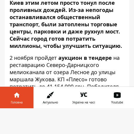
Киев этим летом просто тонул
после
проливных дождей
. Из-за непогоды
останавливался
общественный
транспорт
, были затоплены
торговые
центры
,
парковки
и даже
рухнул мост
.
Сейчас город готов потратить
миллионы, чтобы улучшить ситуацию.
2 ноября пройдет
аукцион в тендере
на
реставрацию Северо-Дарницкого
мелиоканала от озера Лесное до улицы
маршала Жукова. КП «Плесо» готово
потратить до 41 154 000 грн. Победителя
будут определять по двум критериям: 70%
- цена, и 30% - скорость выполнения
Головна
Актуально
Україна на часі
Youtube
работ.
Інформатор у
Завантажити
телефоні
👉
Согласно тендерной документации,