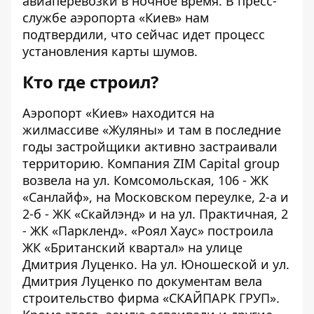
авиаперевозки в ночное время. В пресс-
службе аэропорта «Киев» нам
подтвердили, что сейчас идет процесс
установления карты шумов.
Кто где строил?
Аэропорт «Киев» находится на
жилмассиве «Жуляны» и там в последние
годы застройщики активно застраивали
территорию. Компания
ZIM Capital group
возвела на ул. Комсомольская, 106 - ЖК
«Санлайф», на Московском переулке, 2-а и
2-б - ЖК «Скайлэнд» и на ул. Практичная, 2
- ЖК «Паркленд». «Роял Хаус» построила
ЖК «Британский квартал» на улице
Дмитрия Луценко. На ул.
Юношеской и ул.
Дмитрия Луценко
по документам вела
строительство фирма «СКАЙПАРК ГРУП».