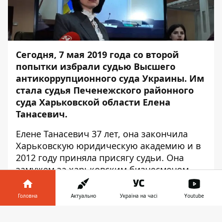
Сегодня, 7 мая 2019 года со второй
попытки избрали судью Высшего
антикоррупционного суда Украины. Им
стала судья Печенежского районного
суда Харьковской области Елена
Танасевич.
Елене Танасевич 37 лет, она закончила
Харьковскую юридическую академию и в
2012 году приняла присягу судьи. Она
замужем за харьковским бизнесменом
Михаилом Танасевичем. Семья растит
сына Серафима.
Головна
Актуально
Україна на часі
Youtube
В 2018 году на должности судьи
Інформатор у