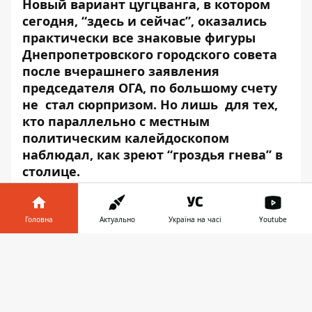
Новый вариант цугцванга, в котором
сегодня, “здесь и сейчас”, оказались
практически все знаковые фигуры
Днепропетровского городского совета
после вчерашнего
заявления
председателя ОГА
, по большому счету
не стал сюрпризом. Но лишь для тех,
кто параллельно с местным
политическим калейдоскопом
наблюдал, как зреют “гроздья гнева” в
столице.
На первый взгляд ничего не произошло. Ну
выразил обеспокоенность губернатор. Ну,
Головна
Актуально
Україна на часі
Youtube
обвинил депутатский корпус в
Інформатор у
“недальновидности” и нежелании вести
Завантажити
телефоні
👉
“конструктивный диалог”.
Днепропетровску-то что? Вроде бы
договорились, собрались и запустили