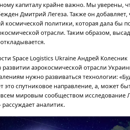
ному капиталу крайне важно. Мы уверены, чт
бежден Дмитрий Легеза. Также он добавляет, 
ой космической политики, которая дала бы п
окосмической отрасли. Таким образом, выса
 откладывается.
ти Space Logistics Ukraine Андрей Колесник
 в развитии аэрокосмической отрасли Украин
влениям нужно развиваться технологии: «Бу
 это спутниковое направление, а, может быть
со всем мировым сообществом исследование 
- рассуждает аналитик.