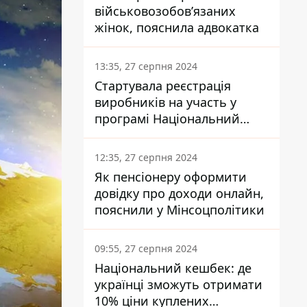
військовозобов’язаних
жінок, пояснила адвокатка
13:35, 27 серпня 2024
Стартувала реєстрація
виробників на участь у
програмі Національний
кешбек: як це зробити
через портал Дія
12:35, 27 серпня 2024
Як пенсіонеру оформити
довідку про доходи онлайн,
пояснили у Мінсоцполітики
09:55, 27 серпня 2024
Національний кешбек: де
українці зможуть отримати
10% ціни куплених