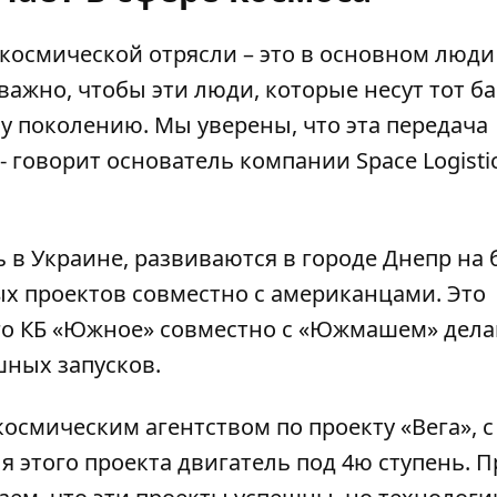
космической отрясли – это в основном люди
важно, чтобы эти люди, которые несут тот б
у поколению. Мы уверены, что эта передача
 говорит основатель компании Space Logisti
 в Украине, развиваются в городе Днепр на 
х проектов совместно с американцами. Это
ого КБ «Южное» совместно с «Южмашем» дел
шных запусков.
осмическим агентством по проекту «Вега», с
 этого проекта двигатель под 4ю ступень. 