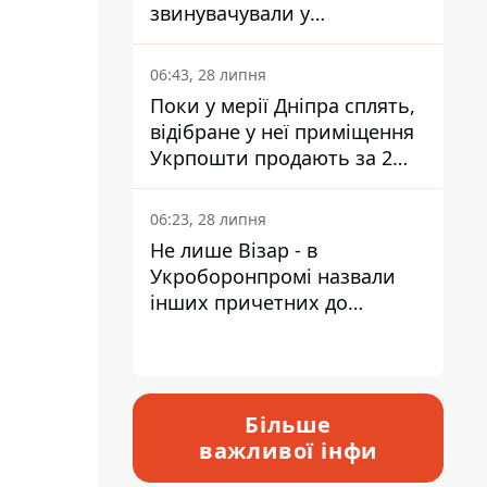
звинувачували у
контрабанді техніки та
ухиленні від сплати
06:43, 28 липня
податків
Поки у мерії Дніпра сплять,
відібране у неї приміщення
Укрпошти продають за 2
мільйони
06:23, 28 липня
Не лише Візар - в
Укроборонпромі назвали
інших причетних до
катастрофи у Вишневому -
відповідь Інформатору
Більше
важливої інфи