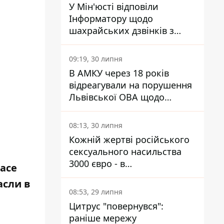
У Мін'юсті відповіли
Інформатору щодо
шахрайських дзвінків з
камери Сумського СІЗО так,
що ніхто нічого не зрозумів
09:19, 30 липня
В АМКУ через 18 років
відреагували на порушення
Львівської ОВА щодо
харчування у закладах
освіти
08:13, 30 липня
Кожній жертві російського
сексуального насильства
3000 євро - в
ace
Мінсоцполітики пояснили
асли в
Інформатору, звідки на це
08:53, 29 липня
гроші
Цитрус "повернувся":
раніше мережу