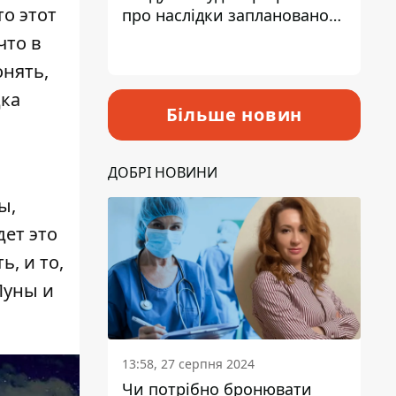
о этот
про наслідки запланованого
підвищення податків
что в
онять,
дка
Більше новин
ДОБРІ НОВИНИ
ы,
дет это
, и то,
Луны и
13:58, 27 серпня 2024
Чи потрібно бронювати