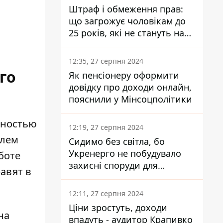
Штраф і обмеження прав:
що загрожує чоловікам до
25 років, які не стануть на
військовий облік
12:35, 27 серпня 2024
го
Як пенсіонеру оформити
довідку про доходи онлайн,
пояснили у Мінсоцполітики
лностью
12:19, 27 серпня 2024
олем
Сидимо без світла, бо
Укренерго не побудувало
боте
захисні споруди для
равят в
енергетики - нардеп
Кучеренко
12:11, 27 серпня 2024
Ціни зростуть, доходи
на
впадуть - аудитор Крапивко