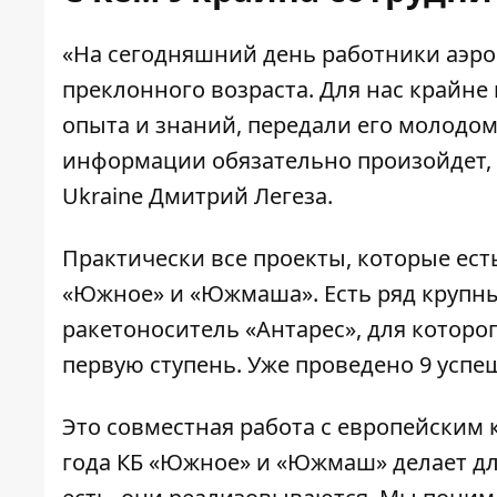
«На сегодняшний день работники аэро
преклонного возраста. Для нас крайне 
опыта и знаний, передали его молодом
информации обязательно произойдет, -
Ukraine Дмитрий Легеза.
Практически все проекты, которые есть
«Южное» и «Южмаша». Есть ряд крупны
ракетоноситель «Антарес», для котор
первую ступень. Уже проведено 9 успе
Это совместная работа с европейским к
года КБ «Южное» и «Южмаш» делает для