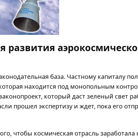
я развития аэрокосмическо
законодательная база. Частному капиталу по
, которая находится под монопольным контр
законопроект, который даст зеленый свет ра
асли прошел экспертизу и ждет, пока его отп
ого, чтобы космическая отрасль заработала 