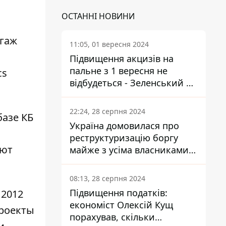
ОСТАННІ НОВИНИ
агаж
11:05, 01 вересня 2024
Підвищення акцизів на
пальне з 1 вересня не
cs
відбудеться - Зеленський не
підписав закон
22:24, 28 серпня 2024
базе КБ
Україна домовилася про
реструктуризацію боргу
ают
майже з усіма власниками
єврооблігацій: що це
означає для країни
08:13, 28 серпня 2024
Підвищення податків:
 2012
економіст Олексій Кущ
Проекты
порахував, скільки