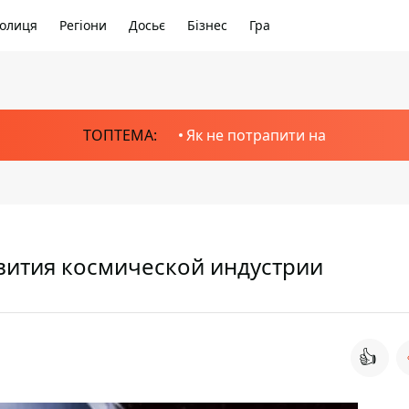
олиця
Регіони
Досьє
Бізнес
Гра
ТОПТЕМА:
Як не потрапити на
звития космической индустрии
👍