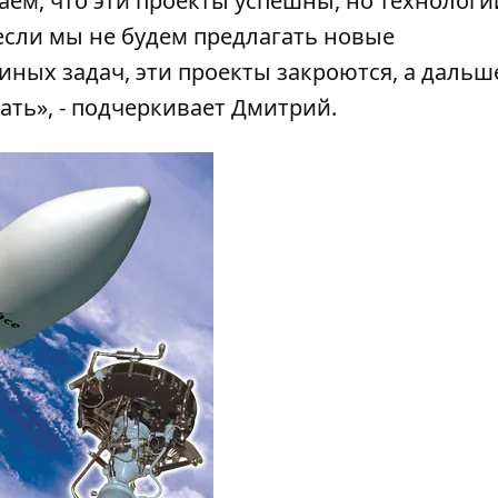
ем, что эти проекты успешны, но технологи
если мы не будем предлагать новые
иных задач, эти проекты закроются, а дальш
ать», - подчеркивает Дмитрий.