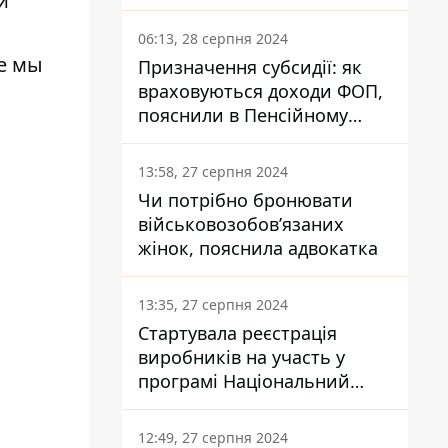
и
заплатить кожен українець
06:13, 28 серпня 2024
е мы
Призначення субсидії: як
враховуються доходи ФОП,
пояснили в Пенсійному
фонді
13:58, 27 серпня 2024
Чи потрібно бронювати
військовозобов’язаних
жінок, пояснила адвокатка
13:35, 27 серпня 2024
Стартувала реєстрація
виробників на участь у
програмі Національний
кешбек: як це зробити
через портал Дія
12:49, 27 серпня 2024