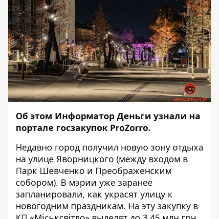
Об этом
Информатор Деньги
узнали
на
портале
госзакупок ProZorro.
Недавно город получил новую зону отдыха
на улице Яворницкого (между входом в
Парк Шевченко и Преображенским
собором). В мэрии уже заранее
запланировали, как украсят улицу к
новогодним праздникам. На эту закупку в
КП «Міськсвітло» выделят до 3,45 млн грн.