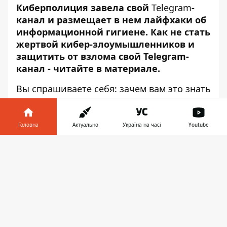
Киберполиция завела свой
Telegram
-
канал
и размещает в нем лайфхаки об
информационной гигиене. Как не стать
жертвой кибер-злоумышленников и
защитить от взлома свой Telegram-
канал - читайте в материале.
Вы спрашиваете себя: зачем вам это знать
и что может случиться?
Вот смотрите: уже факт, что для каждого
Головна
Актуально
Україна на часі
Youtube
из нас Telegram стал неким архивом, где
хранится большой объем информации,
Інформатор у
Завантажити
которую не хочется терять или
телефоні
👉
разглашать. Мы хотим чтобы наши
подписчики были максимально
осведомлены в личной
кибербезопасности, поэтому подготовили
вам несколько советов по