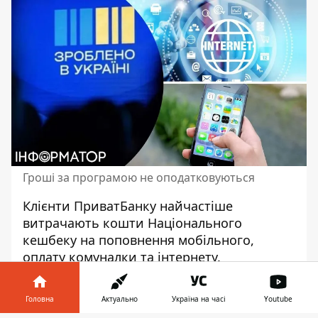
Гроші за програмою не оподатковуються
Клієнти ПриватБанку найчастіше
витрачають кошти Національного
кешбеку на поповнення мобільного,
оплату комуналки та інтернету.
Про це повідомила
пресслужба банку
.
Головна
Актуально
Україна на часі
Youtube
«Майже половина - 45,1% клієнтів