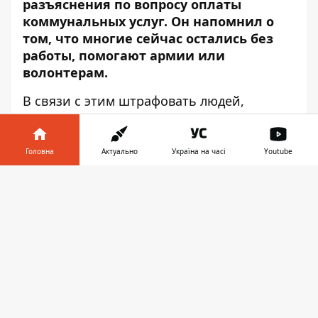
разъяснения по вопросу оплаты
коммунальных услуг. Он напомнил о
том, что многие сейчас остались без
работы, помогают армии или
волонтерам.
В связи с этим штрафовать людей,
которые не могут заплатить за
коммуналку, во время военного
положения городская власть не будет. Об
Головна
Актуально
Україна на часі
Youtube
этом сообщает
Информатор Деньги
со
Інформатор у
ссылкой на
пресс-службу
Завантажити
телефоні
👉
Днепропетровской ОГА
.
Вместе с тем Филатов выразил надежду на
сознательных людей. И попросил платить
исправно, если есть такая возможность.
Ранее мы писали о
льготах для бизнеса,
которые ввели в Украине
.