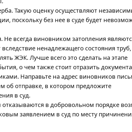
ы.
рба. Такую оценку осуществляют независим
ии, поскольку без нее в суде будет невозмо
я. Не всегда виновником затопления являют
ит вследствие ненадлежащего состояния труб,
ять ЖЭК. Лучше всего это сделать на этапе
ытия, о чем также стоит отразить документа
иками. Направьте на адрес виновников пис
м об отправке, в котором предложите
ния в суд.
и отказываются в добровольном порядке во
ковым заявлением в суд по месту причинени