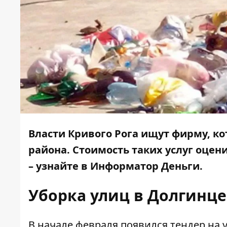
Власти Кривого Рога ищут фирму, ко
района. Стоимость таких услуг оцени
– узнайте в
Информатор Деньги
.
Уборка улиц в Долгинц
В начале февраля появился
тендер на 