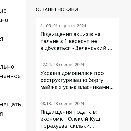
ОСТАННІ НОВИНИ
ые
жно
11:05, 01 вересня 2024
Підвищення акцизів на
ся
пальне з 1 вересня не
відбудеться - Зеленський не
підписав закон
22:24, 28 серпня 2024
льно.
Україна домовилася про
ьменное
реструктуризацію боргу
майже з усіма власниками
єврооблігацій: що це
означає для країни
змещать
08:13, 28 серпня 2024
Підвищення податків:
я
економіст Олексій Кущ
порахував, скільки