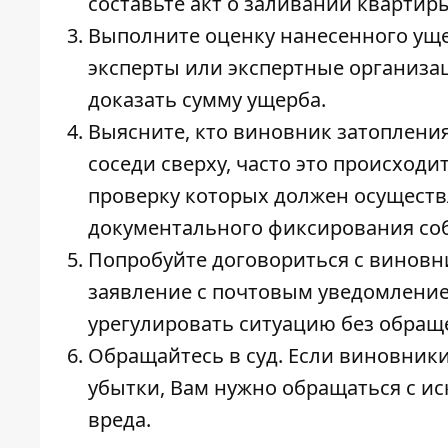
составьте акт о заливании квартир
Выполните оценку нанесенного уще
эксперты или экспертные организац
доказать сумму ущерба.
Выясните, кто виновник затоплени
соседи сверху, часто это происход
проверку которых должен осуществл
документального фиксирования соб
Попробуйте договориться с виновн
заявление с почтовым уведомление
урегулировать ситуацию без обраще
Обращайтесь в суд. Если виновник
убытки, Вам нужно обращаться с ис
вреда.