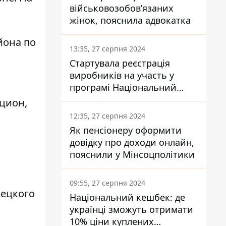
військовозобов’язаних
жінок, пояснила адвокатка
йона по
13:35, 27 серпня 2024
Стартувала реєстрація
виробників на участь у
програмі Національний
кешбек: як це зробити
кцион,
через портал Дія
12:35, 27 серпня 2024
Як пенсіонеру оформити
довідку про доходи онлайн,
пояснили у Мінсоцполітики
09:55, 27 серпня 2024
лецкого
Національний кешбек: де
українці зможуть отримати
10% ціни куплених