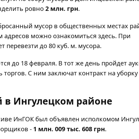
выделить ровно
2 млн. грн
.
бросанный мусор в общественных местах ра
ем адресов можно
ознакомиться здесь
. При
перевезти до 80 куб. м. мусора.
ся до 18 февраля. В тот же день пройдет ау
 торгов. С ним заключат контракт на уборку
 в Ингулецком районе
сиве ИнГОК был объявлен исполкомом Ингу
борщиков -
1 млн. 009 тыс. 608 грн
.