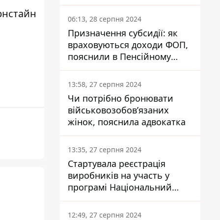
заплатить кожен українець
рнстайн
06:13, 28 серпня 2024
Призначення субсидії: як
враховуються доходи ФОП,
пояснили в Пенсійному
фонді
13:58, 27 серпня 2024
Чи потрібно бронювати
військовозобов’язаних
жінок, пояснила адвокатка
13:35, 27 серпня 2024
Стартувала реєстрація
виробників на участь у
програмі Національний
кешбек: як це зробити
через портал Дія
12:49, 27 серпня 2024