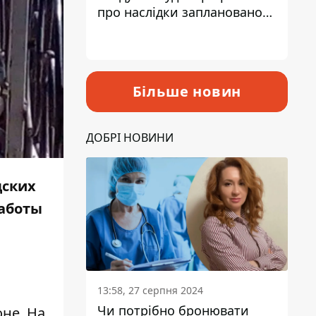
про наслідки запланованого
підвищення податків
Більше новин
ДОБРІ НОВИНИ
дских
работы
13:58, 27 серпня 2024
Чи потрібно бронювати
не. На