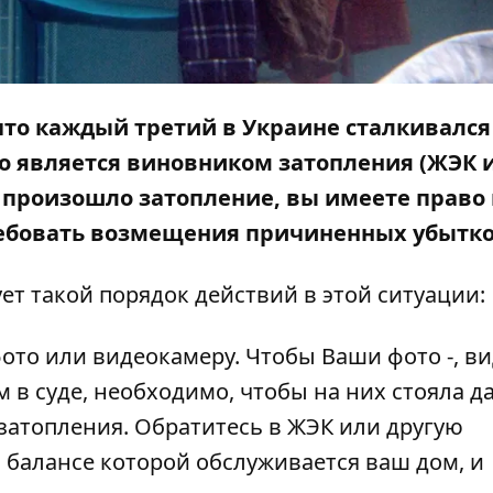
 что каждый третий в Украине сталкивался 
то является виновником затопления (ЖЭК 
х произошло затопление, вы имеете право 
требовать возмещения причиненных убытко
ет такой порядок действий в этой ситуации:
ото или видеокамеру. Чтобы Ваши фото -, ви
в суде, необходимо, чтобы на них стояла да
затопления. Обратитесь в ЖЭК или другую
 балансе которой обслуживается ваш дом, и