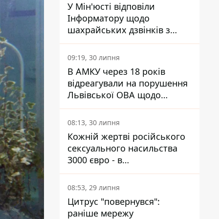
У Мін'юсті відповіли
Інформатору щодо
шахрайських дзвінків з
камери Сумського СІЗО так,
що ніхто нічого не зрозумів
09:19, 30 липня
В АМКУ через 18 років
відреагували на порушення
Львівської ОВА щодо
харчування у закладах
освіти
08:13, 30 липня
Кожній жертві російського
сексуального насильства
3000 євро - в
Мінсоцполітики пояснили
Інформатору, звідки на це
08:53, 29 липня
гроші
Цитрус "повернувся":
раніше мережу