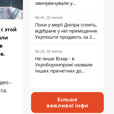
звинувачували у
контрабанді техніки та
ухиленні від сплати
06:43, 28 липня
податків
Поки у мерії Дніпра сплять,
с этой
відібране у неї приміщення
Укрпошти продають за 2
или
мільйони
в
06:23, 28 липня
в.
Не лише Візар - в
Укроборонпромі назвали
інших причетних до
катастрофи у Вишневому -
део -
відповідь Інформатору
та.
Більше
важливої інфи