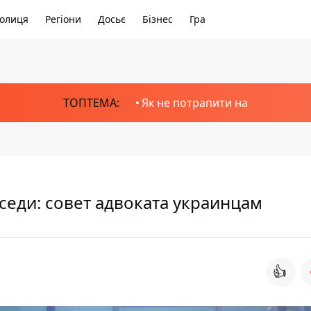
олиця
Регіони
Досьє
Бізнес
Гра
ТОПТЕМА:
Як не потрапити на
оседи: совет адвоката украинцам
👍