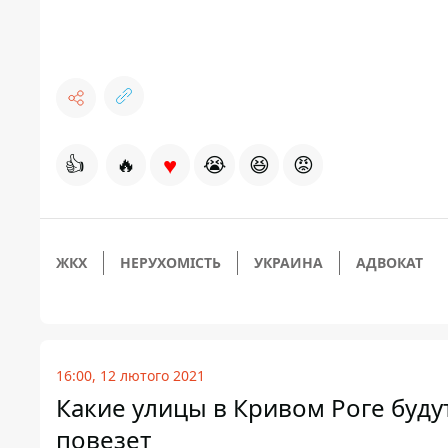
♥
👍
🔥
😭
😆
😡
ЖКХ
НЕРУХОМІСТЬ
УКРАИНА
АДВОКАТ
16:00, 12 лютого 2021
Какие улицы в Кривом Роге будут
повезет