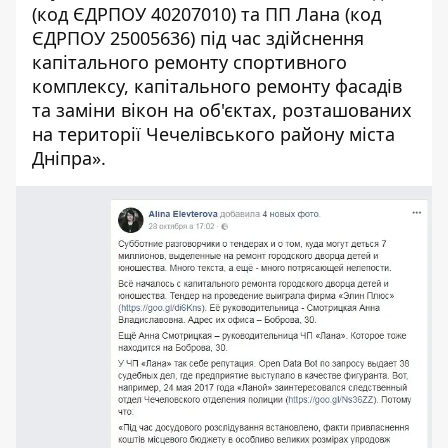
(код ЄДРПОУ 40207010) та ПП Лана (код
ЄДРПОУ 25005636) під час здійснення
капітального ремонту спортивного
комплексу, капітального ремонту фасадів
та заміни вікон на об'єктах, розташованих
на території Чечелівського району міста
Дніпра».