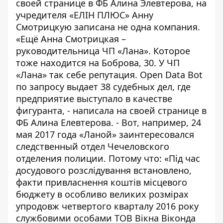
своей странице в ФБ Алина Элевтерова, на
учредителя «ЕЛІН ПЛЮС» Анну
Смотрицкую записана не одна компания.
«Ещё Анна Смотрицкая –
руководительница ЧП «Лана». Которое
тоже находится на Боброва, 30. У ЧП
«Лана» так себе репутация. Open Data Bot
по запросу выдает 38 судебных дел, где
предприятие выступало в качестве
фигуранта, - написала
на своей странице в
ФБ Алина Елевтерова
. - Вот, например, 24
мая 2017 года «Ланой» заинтересовался
следственный отдел Чечеловского
отделения полиции. Потому что: «Під час
досудового розслідування встановлено,
факти привласнення коштів місцевого
бюджету в особливо великих розмірах
упродовж четвертого кварталу 2016 року
службовими особами ТОВ Вікна Віконда