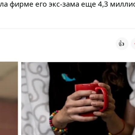
а фирме его экс-зама еще 4,3 милли
👍