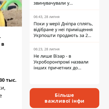
звинувачували у
контрабанді техніки та
ухиленні від сплати
06:43, 28 липня
податків
Поки у мерії Дніпра сплять,
відібране у неї приміщення
Укрпошти продають за 2
.
мільйони
 в
06:23, 28 липня
Не лише Візар - в
Укроборонпромі назвали
інших причетних до
катастрофи у Вишневому -
відповідь Інформатору
30 тыс.
ки,
Більше
е
важливої інфи