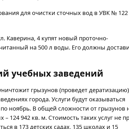
ования для очистки сточных вод в
УВК № 122
л. Каверина, 4 купят новый проточно-
итанный на 500 л воды. Его должны достави
й учебных заведений
уничтожит грызунов
(проведет дератизацию)
ведениях города. Услуги будут оказываться
я по ноябрь. В общей сложности от грызунов
х – 124 942 кв. м. Стоимость таких услуг не 
ться в 173 детских садах, 135 школах и 15