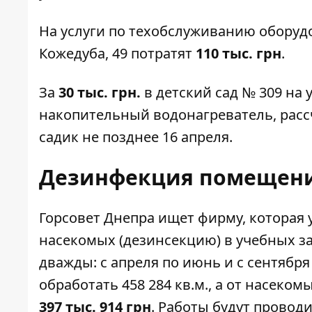
На услуги по техобслуживанию оборуд
Кожедуба, 49 потратят
110 тыс. грн
.
За
30 тыс. грн.
в
детский сад № 309
на у
накопительный водонагреватель, рассч
садик не позднее 16 апреля.
Дезинфекция помещени
Горсовет Днепра ищет фирму, которая
насекомых (дезинсекцию) в учебных за
дважды: с апреля по июнь и с сентябр
обработать 458 284 кв.м., а от насекомы
397 тыс. 914 грн
. Работы будут проводи