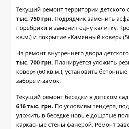
Текущий ремонт территории
детского 
тыс. 750 грн
. Подрядчик заменить асфа
поребрики и заменит одну калитку. Кро
кв.м.) и покрытие «Каменный ковер» (50
На ремонт внутреннего двора
детского
тыс. 700 грн
. Планируется уложить рез
ковер» (60 кв.м.), установить бетонны
заборе и замок.
Текущий ремонт беседки в
детском сад
616 тыс. грн.
По условиям тендера, по
уложить в беседке новые дощатые пол
каркасные стены фанерой. Ремонт заве