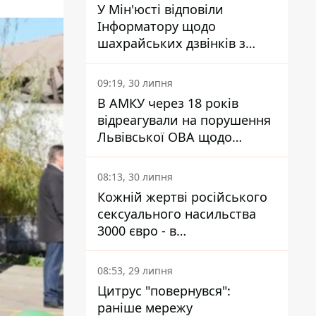
У Мін'юсті відповіли
Інформатору щодо
шахрайських дзвінків з
камери Сумського СІЗО так,
що ніхто нічого не зрозумів
09:19, 30 липня
В АМКУ через 18 років
відреагували на порушення
Львівської ОВА щодо
харчування у закладах
освіти
08:13, 30 липня
Кожній жертві російського
сексуального насильства
3000 євро - в
Мінсоцполітики пояснили
Інформатору, звідки на це
08:53, 29 липня
гроші
Цитрус "повернувся":
раніше мережу