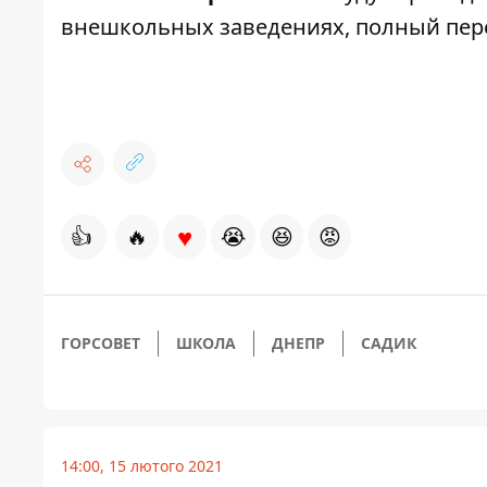
внешкольных заведениях, полный пе
♥
👍
🔥
😭
😆
😡
ГОРСОВЕТ
ШКОЛА
ДНЕПР
САДИК
14:00, 15 лютого 2021