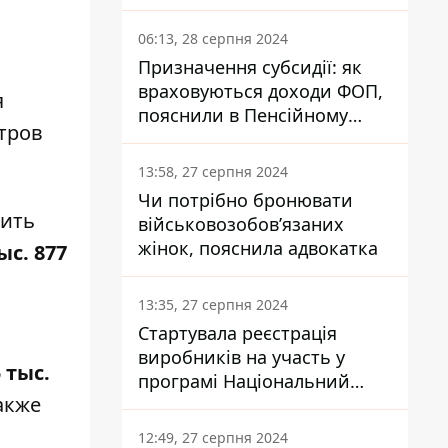
заплатить кожен українець
06:13, 28 серпня 2024
Призначення субсидії: як
враховуються доходи ФОП,
я
пояснили в Пенсійному
тров
фонді
13:58, 27 серпня 2024
Чи потрібно бронювати
дить
військовозобов’язаних
жінок, пояснила адвокатка
ыс. 877
13:35, 27 серпня 2024
Стартувала реєстрація
виробників на участь у
 тыс.
програмі Національний
акже
кешбек: як це зробити
через портал Дія
12:49, 27 серпня 2024