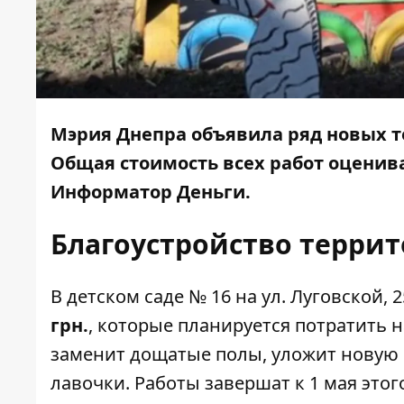
Мэрия Днепра объявила ряд новых т
Общая стоимость всех работ оценивае
Информатор Деньги
.
Благоустройство террит
В
детском саде № 16
на ул. Луговской, 
грн.
, которые планируется потратить 
заменит дощатые полы, уложит новую 
лавочки. Работы завершат к 1 мая этого