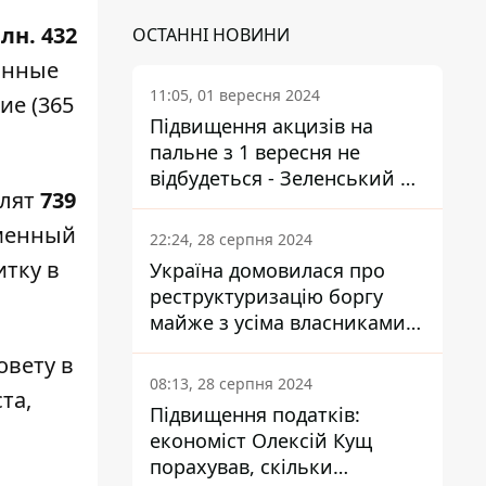
лн. 432
ОСТАННІ НОВИНИ
тонные
11:05, 01 вересня 2024
ие (365
Підвищення акцизів на
пальне з 1 вересня не
відбудеться - Зеленський не
елят
739
підписав закон
аменный
22:24, 28 серпня 2024
итку в
Україна домовилася про
реструктуризацію боргу
майже з усіма власниками
єврооблігацій: що це
овету в
означає для країни
08:13, 28 серпня 2024
та,
Підвищення податків:
економіст Олексій Кущ
порахував, скільки