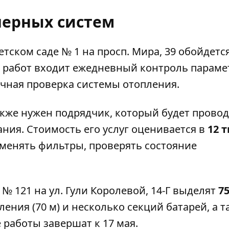
ерных систем
етском саде № 1
на просп. Мира, 39 обойдетс
ь работ входит ежедневный контроль параме
чная проверка системы отопления.
акже нужен подрядчик, который будет прово
ния. Стоимость его услуг оценивается в
12 т
 менять фильтры, проверять состояние
 № 121
на ул. Гули Королевой, 14-Г выделят
75
ения (70 м) и несколько секций батарей, а т
работы завершат к 17 мая.