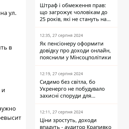
Штраф і обмеження прав:
що загрожує чоловікам до
на ул.
25 років, які не стануть на
військовий облік
12:35, 27 серпня 2024
Як пенсіонеру оформити
ть в
довідку про доходи онлайн,
пояснили у Мінсоцполітики
12:19, 27 серпня 2024
Сидимо без світла, бо
Укренерго не побудувало
 и
захисні споруди для
енергетики - нардеп
 нужно
Кучеренко
12:11, 27 серпня 2024
превысит
Ціни зростуть, доходи
впадуть - аудитор Крапивко