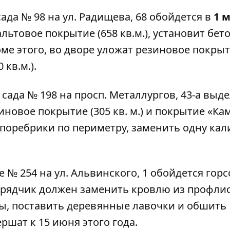
сада № 98
на ул. Радищева, 68 обойдется в
1 м
льтовое покрытие (658 кв.м.), установит бе
ме этого, во дворе уложат резиновое покрыт
 кв.м.).
 сада № 198
на просп. Металлургов, 43-а выд
иновое покрытие (305 кв. м.) и покрытие «К
е поребрики по периметру, заменить одну кал
е № 254
на ул. Альвинского, 1 обойдется горс
дрядчик должен заменить кровлю из профлис
ы, поставить деревянные лавочки и обшить
ршат к 15 июня этого года.