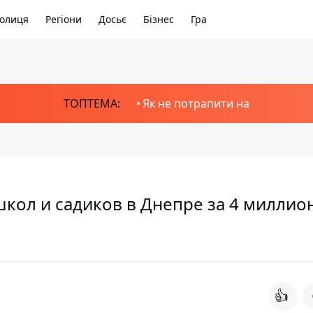
олиця
Регіони
Досьє
Бізнес
Гра
ТОПТЕМА:
Як не потрапити на
школ и садиков в Днепре за 4 миллио
👍