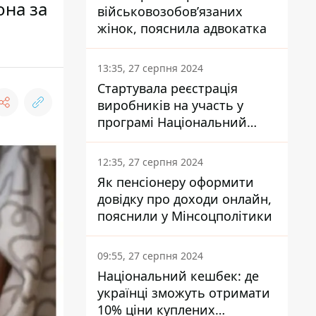
она за
військовозобов’язаних
жінок, пояснила адвокатка
13:35, 27 серпня 2024
Стартувала реєстрація
виробників на участь у
програмі Національний
кешбек: як це зробити
через портал Дія
12:35, 27 серпня 2024
Як пенсіонеру оформити
довідку про доходи онлайн,
пояснили у Мінсоцполітики
09:55, 27 серпня 2024
Національний кешбек: де
українці зможуть отримати
10% ціни куплених