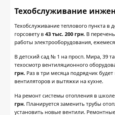
Техобслуживание инжен
Техобслуживание теплового пункта в
д
горсовету в
43 тыс. 200 грн
. В перечен
работы электрооборудования, ежемеся
В
детский сад № 1
на просп. Мира, 39 т
техосмотр вентиляционного оборудова
грн.
Раз в три месяца подрядчик будет
вентиляторов и вытяжки на кухне.
На ремонт системы отопления в
школе
грн
. Планируется заменить трубы отопл
установить новые вентили. Ремонтные 