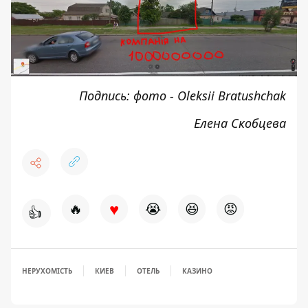
Подпись: фото -
Oleksii Bratushchak
Елена Скобцева
♥
🔥
😭
😆
😡
👍
НЕРУХОМІСТЬ
КИЕВ
ОТЕЛЬ
КАЗИНО