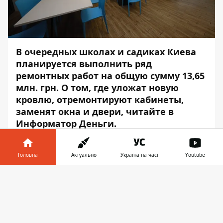
В очередных школах и садиках Киева
планируется выполнить ряд
ремонтных работ на общую сумму 13,65
млн. грн. О том, где уложат новую
кровлю, отремонтируют кабинеты,
заменят окна и двери, читайте в
Информатор Деньги
.
Оболонский район
Головна
Актуально
Україна на часі
Youtube
Школа
№ 240
(просп. Героев Сталинграда,
Інформатор у
39-Г): ремонт вентиляционной системы,
Завантажити
телефоні
👉
замена фильтров, решеток, вентиляторов
и шумоглушителей, прокладка
воздуховодов – 199 тыс. 157 грн.