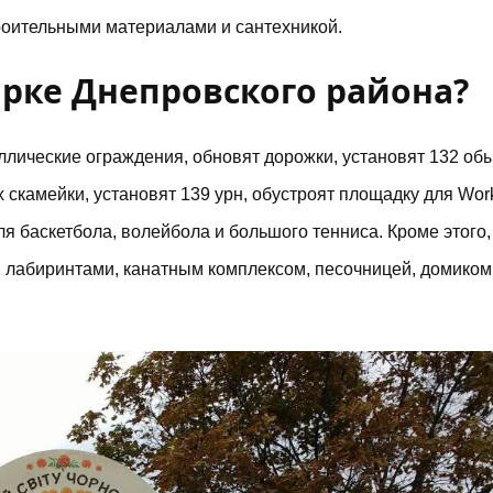
роительными материалами и сантехникой.
рке Днепровского района?
ллические ограждения, обновят дорожки, установят 132 об
 скамейки, установят 139 урн, обустроят площадку для Wor
ля баскетбола, волейбола и большого тенниса. Кроме этого,
, лабиринтами, канатным комплексом, песочницей, домиком