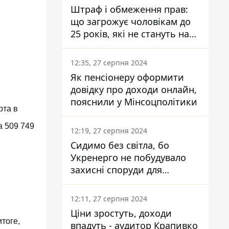
Штраф і обмеження прав:
що загрожує чоловікам до
25 років, які не стануть на
військовий облік
12:35, 27 серпня 2024
Як пенсіонеру оформити
довідку про доходи онлайн,
пояснили у Мінсоцполітики
рта в
а 509 749
12:19, 27 серпня 2024
Сидимо без світла, бо
Укренерго не побудувало
захисні споруди для
енергетики - нардеп
Кучеренко
12:11, 27 серпня 2024
Ціни зростуть, доходи
тоге,
впадуть - аудитор Крапивко