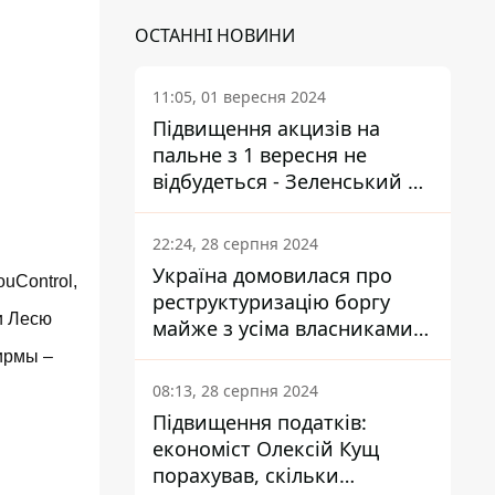
ОСТАННІ НОВИНИ
11:05, 01 вересня 2024
Підвищення акцизів на
пальне з 1 вересня не
відбудеться - Зеленський не
підписав закон
22:24, 28 серпня 2024
Україна домовилася про
uControl,
реструктуризацію боргу
и Лесю
майже з усіма власниками
єврооблігацій: що це
ирмы –
означає для країни
08:13, 28 серпня 2024
Підвищення податків:
економіст Олексій Кущ
порахував, скільки