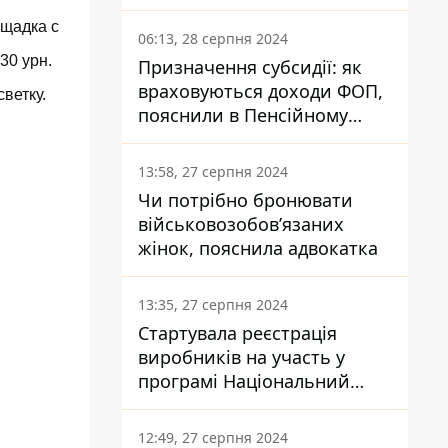
заплатить кожен українець
ощадка с
06:13, 28 серпня 2024
30 урн.
Призначення субсидії: як
враховуються доходи ФОП,
ветку.
пояснили в Пенсійному
фонді
13:58, 27 серпня 2024
Чи потрібно бронювати
військовозобов’язаних
жінок, пояснила адвокатка
13:35, 27 серпня 2024
Стартувала реєстрація
виробників на участь у
програмі Національний
кешбек: як це зробити
через портал Дія
12:49, 27 серпня 2024