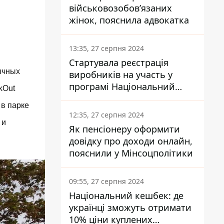
військовозобов’язаних
жінок, пояснила адвокатка
13:35, 27 серпня 2024
Стартувала реєстрація
ычных
виробників на участь у
програмі Національний
kOut
кешбек: як це зробити
 в парке
через портал Дія
12:35, 27 серпня 2024
 и
Як пенсіонеру оформити
довідку про доходи онлайн,
пояснили у Мінсоцполітики
09:55, 27 серпня 2024
Національний кешбек: де
українці зможуть отримати
10% ціни куплених