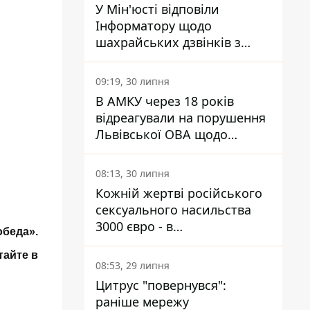
У Мін'юсті відповіли
Інформатору щодо
шахрайських дзвінків з
камери Сумського СІЗО так,
що ніхто нічого не зрозумів
09:19, 30 липня
В АМКУ через 18 років
відреагували на порушення
Львівської ОВА щодо
харчування у закладах
освіти
08:13, 30 липня
Кожній жертві російського
сексуального насильства
3000 євро - в
обеда».
Мінсоцполітики пояснили
тайте в
Інформатору, звідки на це
08:53, 29 липня
гроші
Цитрус "повернувся":
раніше мережу