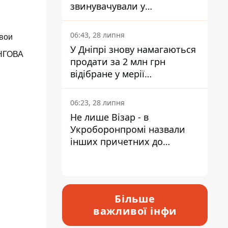
звинувачували у
контрабанді техніки та
ухиленні від сплати
06:43, 28 липня
вои
податків
У Дніпрі знову намагаються
НГОВА
продати за 2 млн грн
відібране у мерії
приміщення Укрпошти
06:23, 28 липня
Не лише Візар - в
Укроборонпромі назвали
інших причетних до
катастрофи у Вишневому -
відповідь Інформатору
Більше
важливої інфи