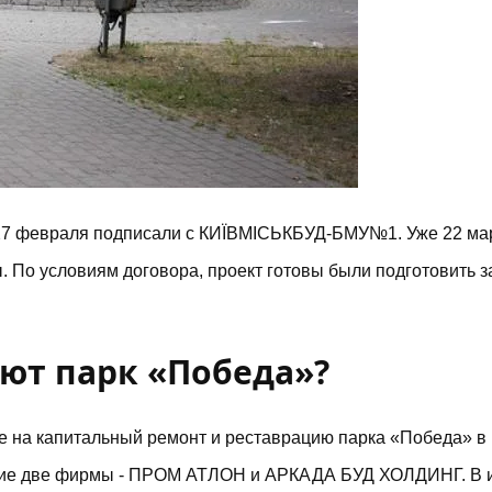
27 февраля подписали с КИЇВМІСЬКБУД-БМУ№1. Уже 22 ма
 По условиям договора, проект готовы были подготовить з
ют парк «Победа»?
се на капитальный ремонт
и реставрацию парка «Победа» в
стие две фирмы - ПРОМ АТЛОН и АРКАДА БУД ХОЛДИНГ. В и