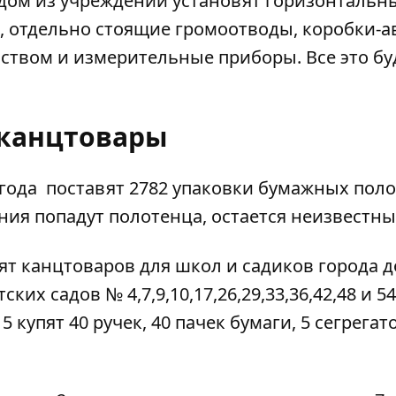
каждом из учреждений установят горизонтальн
 отдельно стоящие громоотводы, коробки-а
ством и измерительные приборы. Все это бу
 канцтовары
о года
поставят
2782 упаковки бумажных пол
дения попадут полотенца, остается неизвестны
ят
канцтоваров для школ и садиков города д
ских садов № 4,7,9,10,17,26,29,33,36,42,48 и 5
 купят 40 ручек, 40 пачек бумаги, 5 сегрегат