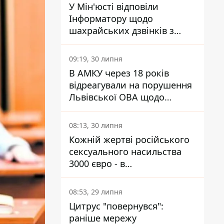
У Мін'юсті відповіли
Інформатору щодо
шахрайських дзвінків з
камери Сумського СІЗО так,
що ніхто нічого не зрозумів
09:19, 30 липня
В АМКУ через 18 років
відреагували на порушення
Львівської ОВА щодо
харчування у закладах
освіти
08:13, 30 липня
Кожній жертві російського
сексуального насильства
3000 євро - в
Мінсоцполітики пояснили
Інформатору, звідки на це
08:53, 29 липня
гроші
Цитрус "повернувся":
раніше мережу