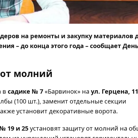
ндеров на ремонты и закупку материалов 
ия – до конца этого года – сообщает
Ден
 от молний
а в
садике № 7
«Барвинок» на
ул. Герцена, 1
лбы (100 шт.), заменит отдельные секции
а также установит декоративные ворота.
№ 19 и 25
установят защиту от молний на о