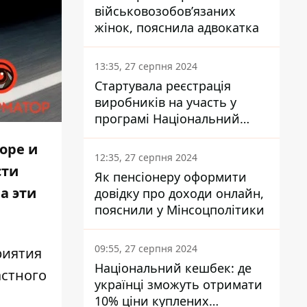
військовозобов’язаних
жінок, пояснила адвокатка
13:35, 27 серпня 2024
Стартувала реєстрація
виробників на участь у
програмі Національний
кешбек: як це зробити
оре и
через портал Дія
12:35, 27 серпня 2024
сти
Як пенсіонеру оформити
а эти
довідку про доходи онлайн,
пояснили у Мінсоцполітики
09:55, 27 серпня 2024
риятия
Національний кешбек: де
астного
українці зможуть отримати
10% ціни куплених