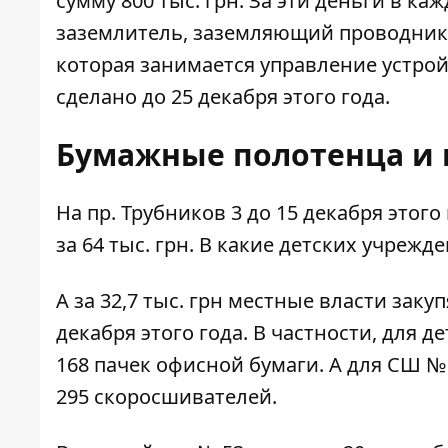
сумму 800 тыс. грн. За эти деньги в 
заземлитель, заземляющий проводник,
которая занимается управление устрой
сделано до 25 декабря этого года.
Бумажные полотенца и
На пр. Трубников 3 до 15 декабря этог
за 64 тыс. грн. В какие детских учреж
А за 32,7 тыс. грн местные власти
закуп
декабря этого года. В частности, для дет
168 пачек офисной бумаги. А для СШ № 5
295 скоросшивателей.