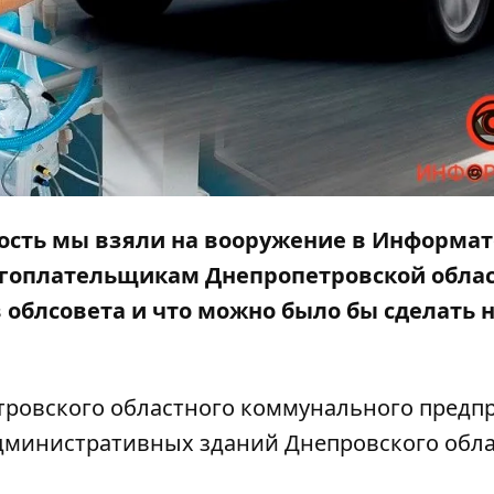
рость мы взяли на вооружение в Информат
огоплательщикам Днепропетровской обла
облсовета и что можно было бы сделать н
тровского областного коммунального предп
административных зданий Днепровского обл