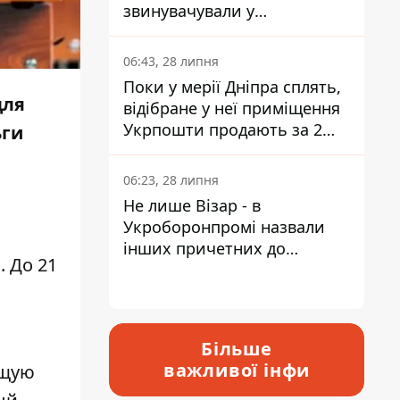
звинувачували у
контрабанді техніки та
ухиленні від сплати
06:43, 28 липня
податків
Поки у мерії Дніпра сплять,
для
відібране у неї приміщення
Укрпошти продають за 2
ьги
мільйони
06:23, 28 липня
Не лише Візар - в
Укроборонпромі назвали
інших причетних до
1
. До 21
катастрофи у Вишневому -
відповідь Інформатору
Більше
важливої інфи
бщую