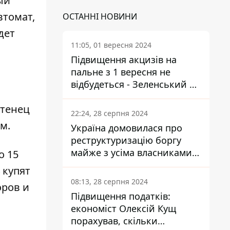
ый
втомат,
ОСТАННІ НОВИНИ
дет
11:05, 01 вересня 2024
Підвищення акцизів на
пальне з 1 вересня не
відбудеться - Зеленський не
підписав закон
отенец
22:24, 28 серпня 2024
м.
Україна домовилася про
реструктуризацію боргу
майже з усіма власниками
о 15
єврооблігацій: що це
4 купят
означає для країни
08:13, 28 серпня 2024
оров и
Підвищення податків:
економіст Олексій Кущ
порахував, скільки