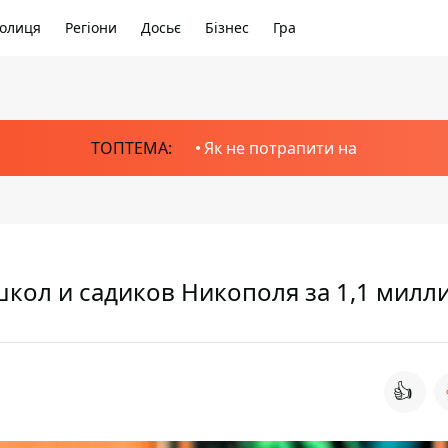
олиця
Регіони
Досьє
Бізнес
Гра
ТОПТЕМА:
Як не потрапити на
школ и садиков Никополя за 1,1 милл
👍