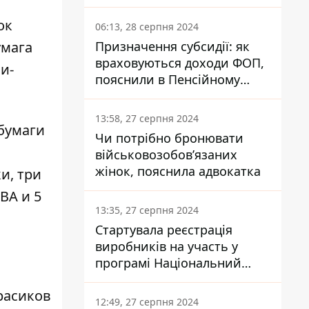
заплатить кожен українець
ок
06:13, 28 серпня 2024
Призначення субсидії: як
умага
враховуються доходи ФОП,
и-
пояснили в Пенсійному
фонді
13:58, 27 серпня 2024
 бумаги
Чи потрібно бронювати
військовозобов’язаних
жінок, пояснила адвокатка
и, три
ВА и 5
13:35, 27 серпня 2024
Стартувала реєстрація
виробників на участь у
програмі Національний
кешбек: як це зробити
расиков
через портал Дія
12:49, 27 серпня 2024