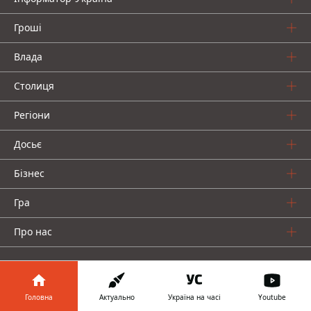
Гроші
Влада
Столиця
Регіони
Досьє
Бізнес
Гра
Про нас
Головна
Актуально
Україна на часі
Youtube