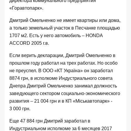
директора коммунального предприятия
«Горавтопарк».
Дмитрий Омельченко не имеет квартиры или дома,
а только земельный участок в Песчанке площадью
1707 м2. Есть у него автомобиль –
HONDA
ACCORD 2005
г.в.
Если верить декларации, Дмитрий Омельченко в
прошлом году работал на трех работах. Но особо
не преуспел. В ООО «КТ Україна
»
он заработал
8874 грн, в исполкоме Индустриального совета
Днепра
Дмитрий Омельченко занимал должность
заведующего сектором социально-экономического
развития
– 21 004 грн и в КП
«Міськавтопарк» -
3 000 грн.
Еще 47 884 грн Дмитрий заработал в
Индустриальном исполкоме за
6 месяцев 2017