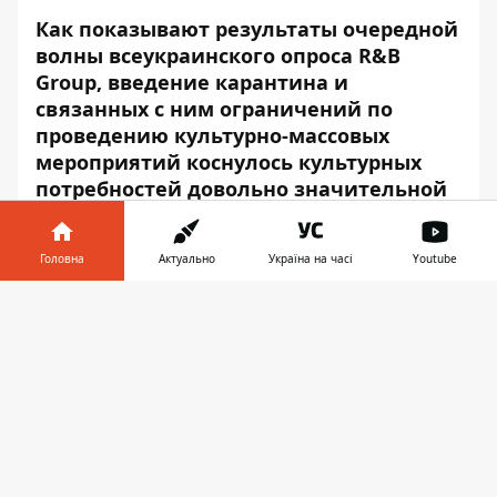
Как показывают результаты очередной
волны всеукраинского
опроса R&B
Group
, введение карантина и
связанных с ним ограничений по
проведению культурно-массовых
мероприятий коснулось культурных
потребностей довольно значительной
части украинцев.
Так, если исходить из ответов
Головна
Актуально
Україна на часі
Youtube
респондентов, до начала карантина
Інформатор у
различные концерты с разной частотой
Завантажити
телефоні
👉
посещало 38% населения страны. Среди
аудитории посетителей концертов
женщины встречались несколько реже
мужчин (соответственно, 38% против 42%),
а молодежь — несколько чаще, чем люди
среднего возраста и пожилые