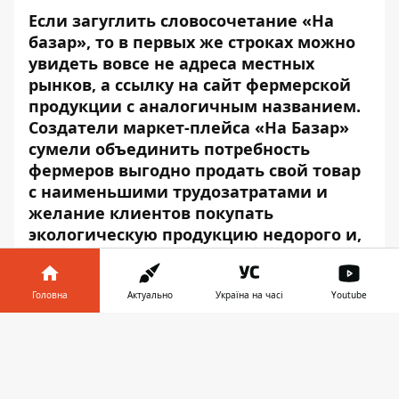
Если загуглить словосочетание «На
базар», то в первых же строках можно
увидеть вовсе не адреса местных
рынков, а ссылку на сайт фермерской
продукции с аналогичным названием.
Создатели маркет-плейса «На Базар»
сумели объединить потребность
фермеров выгодно продать свой товар
с наименьшими трудозатратами и
желание клиентов покупать
экологическую продукцию недорого и,
желательно, не вставая с кресла. Мы
решили разобраться, что это за
феномен, который уже неплохо знаком
Головна
Актуально
Україна на часі
Youtube
днепрянам, хотя работает только 4
Інформатор у
месяца.
Завантажити
телефоні
👉
По словам директора ООО «На базар»
Андрея Иваненко, проект этот, в первую