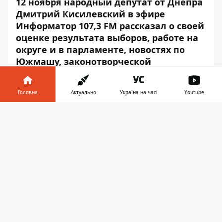
12 ноября народный депутат от Днепра
Дмитрий Кисилевский в эфире
Информатор 107,3 FM рассказал о своей
оценке результата выборов, работе на
округе и в парламенте, новостях по
Южмашу, законотворческой
деятельности по поддержке
украинской промышленности и многом
Головна
Актуально
Україна на часі
Youtube
другом.
Інформатор у
Завантажити
телефоні
👉