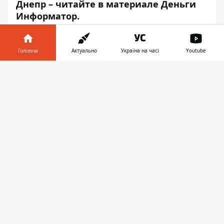
Днепр – читайте в материале Деньги
Информатор.
Головна
Актуально
Україна на часі
Youtube
Інформатор у
Завантажити
телефоні
👉
Play
Пока денег нет
«Договоренности (с украинскими
властями – ред.) есть. Денег на взлетно-
посадочную полосу нет. Всех же
интересуют не договоренности, а деньги.
Аэропорт без денег не построишь. Пока