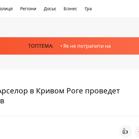
олиця
Регіони
Досьє
Бізнес
Гра
ТОПТЕМА:
Як не потрапити на
рселор в Кривом Роге проведет
ов
👍