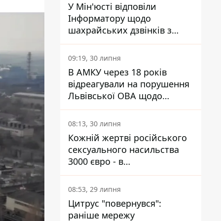
У Мін'юсті відповіли
Інформатору щодо
шахрайських дзвінків з
камери Сумського СІЗО так,
що ніхто нічого не зрозумів
09:19, 30 липня
В АМКУ через 18 років
відреагували на порушення
Львівської ОВА щодо
харчування у закладах
освіти
08:13, 30 липня
Кожній жертві російського
сексуального насильства
3000 євро - в
Мінсоцполітики пояснили
Інформатору, звідки на це
08:53, 29 липня
гроші
Цитрус "повернувся":
раніше мережу