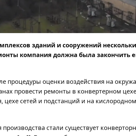
мплексов зданий и сооружений нескольк
емонты компания должна была закончить 
ле процедуры оценки воздействия на окру
анах провести ремонты в конвертерном цехе
, цехе сетей и подстанций и на кислородно
я производства стали существует конвертор