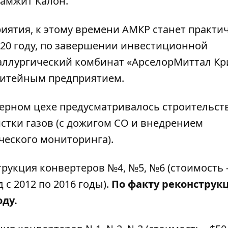
амжит Калон.
иятия, к этому времени АМКР станет практи
2020 году, по завершении инвестиционной
таллургический комбинат «АрселорМиттал К
литейным предприятием.
терном цехе предусматривалось строительст
стки газов (с дожигом СО и внедрением
еского мониторинга).
трукция конвертеров №4, №5, №6 (стоимость -
 с 2012 по 2016 годы).
По факту реконструк
оду.