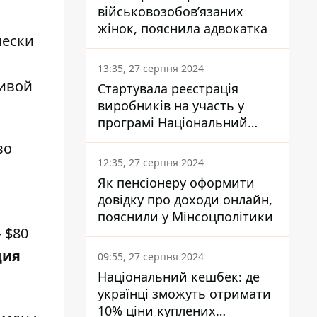
військовозобов’язаних
жінок, пояснила адвокатка
чески
13:35, 27 серпня 2024
ривой
Стартувала реєстрація
виробників на участь у
програмі Національний
кешбек: як це зробити
во
через портал Дія
12:35, 27 серпня 2024
Як пенсіонеру оформити
довідку про доходи онлайн,
пояснили у Мінсоцполітики
 $80
ция
09:55, 27 серпня 2024
Національний кешбек: де
українці зможуть отримати
10% ціни куплених