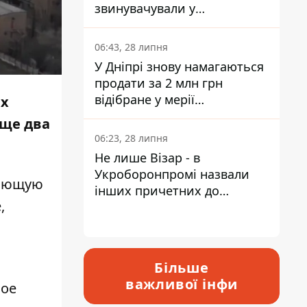
звинувачували у
контрабанді техніки та
ухиленні від сплати
06:43, 28 липня
податків
У Дніпрі знову намагаються
продати за 2 млн грн
відібране у мерії
их
приміщення Укрпошти
еще два
06:23, 28 липня
Не лише Візар - в
Укроборонпромі назвали
жающую
інших причетних до
,
катастрофи у Вишневому -
відповідь Інформатору
м
Більше
важливої інфи
ное