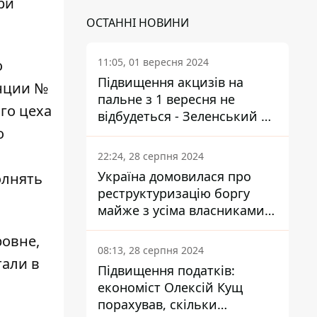
ри
ОСТАННІ НОВИНИ
11:05, 01 вересня 2024
о
Підвищення акцизів на
анции №
пальне з 1 вересня не
го цеха
відбудеться - Зеленський не
о
підписав закон
22:24, 28 серпня 2024
Україна домовилася про
олнять
реструктуризацію боргу
майже з усіма власниками
єврооблігацій: що це
ровне,
означає для країни
08:13, 28 серпня 2024
тали в
Підвищення податків:
економіст Олексій Кущ
порахував, скільки