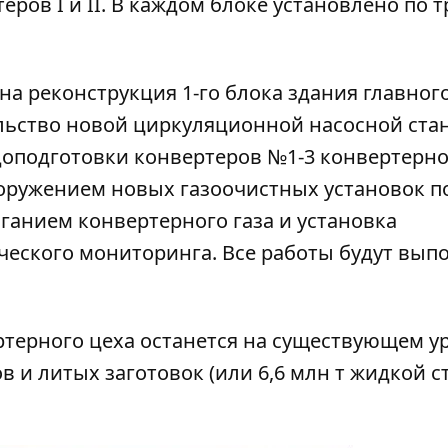
еров I и II. В каждом блоке установлено по т
на реконструкция 1-го блока здания главног
ельство новой циркуляционной насосной ст
доподготовки конвертеров №1-3 конвертерно
ооружением новых газоочистных установок п
ганием конвертерного газа и установка
еского мониторинга. Все работы будут вып
терного цеха останется на существующем у
ов и литых заготовок (или 6,6 млн т жидкой с