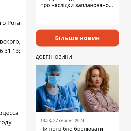
про наслідки запланованого
підвищення податків
го Рога
Більше новин
вского,
 31 13;
ДОБРІ НОВИНИ
х
оцесса
13:58, 27 серпня 2024
году
Чи потрібно бронювати