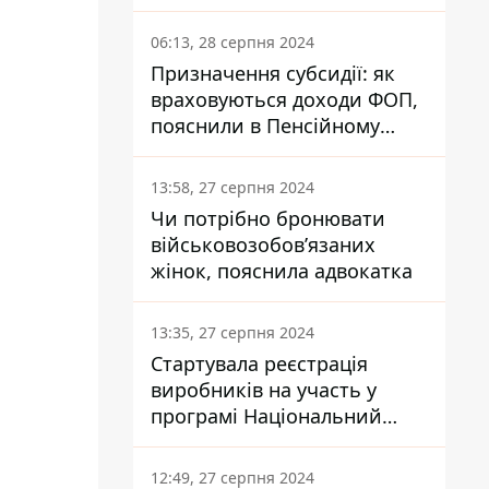
заплатить кожен українець
06:13, 28 серпня 2024
Призначення субсидії: як
враховуються доходи ФОП,
пояснили в Пенсійному
фонді
13:58, 27 серпня 2024
Чи потрібно бронювати
військовозобов’язаних
жінок, пояснила адвокатка
13:35, 27 серпня 2024
Стартувала реєстрація
виробників на участь у
програмі Національний
кешбек: як це зробити
через портал Дія
12:49, 27 серпня 2024