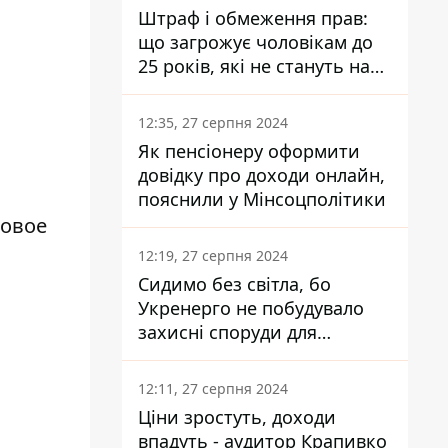
Штраф і обмеження прав:
що загрожує чоловікам до
25 років, які не стануть на
військовий облік
12:35, 27 серпня 2024
Як пенсіонеру оформити
довідку про доходи онлайн,
пояснили у Мінсоцполітики
новое
12:19, 27 серпня 2024
Сидимо без світла, бо
Укренерго не побудувало
захисні споруди для
енергетики - нардеп
Кучеренко
12:11, 27 серпня 2024
Ціни зростуть, доходи
впадуть - аудитор Крапивко