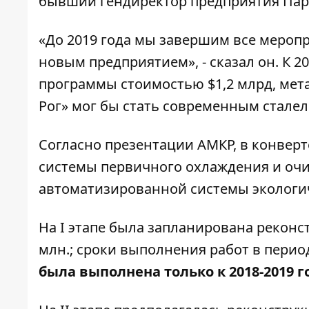
бывший гендиректор предприятия Пар
«До 2019 года мы завершим все меропр
новым предприятием», - сказал он. К 
программы стоимостью $1,2 млрд, ме
Рог» мог бы стать современным стале
Согласно презентации АМКР, в конвер
системы первичного охлаждения и очи
автоматизированной системы экологич
На I этапе была запланирована реконс
млн.; сроки выполнения работ в период
была выполнена только к 2018-2019 г