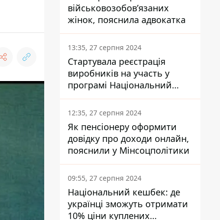
військовозобов’язаних
жінок, пояснила адвокатка
13:35, 27 серпня 2024
Стартувала реєстрація
виробників на участь у
програмі Національний
кешбек: як це зробити
через портал Дія
12:35, 27 серпня 2024
Як пенсіонеру оформити
довідку про доходи онлайн,
пояснили у Мінсоцполітики
09:55, 27 серпня 2024
Національний кешбек: де
українці зможуть отримати
10% ціни куплених