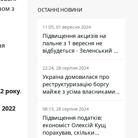
азом з
ОСТАННІ НОВИНИ
11:05, 01 вересня 2024
Підвищення акцизів на
пальне з 1 вересня не
ня
відбудеться - Зеленський не
підписав закон
22:24, 28 серпня 2024
Україна домовилася про
реструктуризацію боргу
22 року
.
майже з усіма власниками
єврооблігацій: що це
означає для країни
 2022
08:13, 28 серпня 2024
Підвищення податків:
економіст Олексій Кущ
порахував, скільки