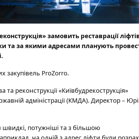
конструкція» замовить реставрації ліфтів
оки та за якими адресами планують провес
і
.
х закупівель ProZorro.
ва та реконструкції «Київбудрекострукція»
ржавній адміністрації (КМДА). Директор – Юр
ьш швидкі, потужніші та з більшою
Наприклад, на одній з адрес ліфти були розра