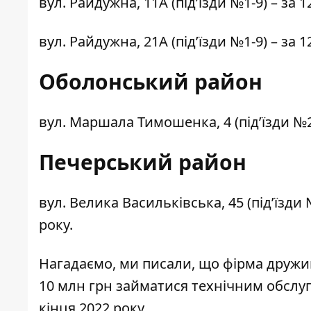
вул. Райдужна, 11А (під’їзди №1-9)
– за 1
вул. Райдужна, 21А (під’їзди №1-9)
– за 1
Оболонський район
вул. Маршала Тимошенка, 4 (під’їзди №2
Печерський район
вул. Велика Васильківська, 45 (під’їзди 
року.
Нагадаємо, ми
писали
, що фірма дружи
10 млн грн займатися технічним обслуг
кінця 2022 року.