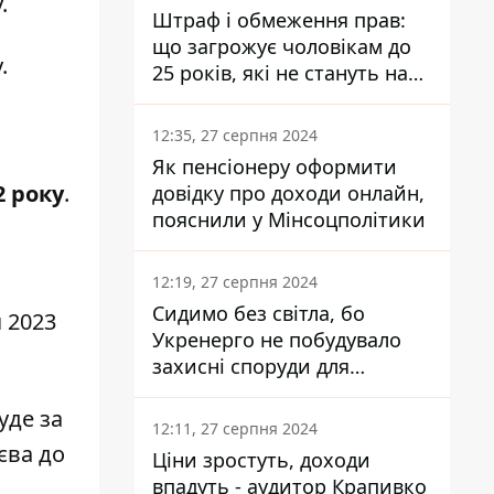
.
Штраф і обмеження прав:
що загрожує чоловікам до
.
25 років, які не стануть на
військовий облік
12:35, 27 серпня 2024
Як пенсіонеру оформити
2 року
.
довідку про доходи онлайн,
пояснили у Мінсоцполітики
12:19, 27 серпня 2024
Сидимо без світла, бо
я 2023
Укренерго не побудувало
захисні споруди для
енергетики - нардеп
уде за
Кучеренко
12:11, 27 серпня 2024
єва до
Ціни зростуть, доходи
впадуть - аудитор Крапивко