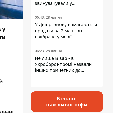
звинувачували у
контрабанді техніки та
ухиленні від сплати
06:43, 28 липня
податків
У Дніпрі знову намагаються
 у
продати за 2 млн грн
відібране у мерії
ти
приміщення Укрпошти
06:23, 28 липня
Не лише Візар - в
Укроборонпромі назвали
інших причетних до
катастрофи у Вишневому -
ій
відповідь Інформатору
Більше
важливої інфи
ховані