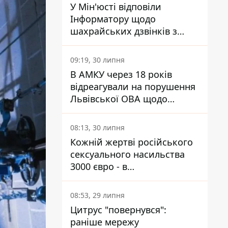
У Мін'юсті відповіли
Інформатору щодо
шахрайських дзвінків з
камери Сумського СІЗО так,
що ніхто нічого не зрозумів
09:19, 30 липня
В АМКУ через 18 років
відреагували на порушення
Львівської ОВА щодо
харчування у закладах
освіти
08:13, 30 липня
Кожній жертві російського
сексуального насильства
3000 євро - в
Мінсоцполітики пояснили
Інформатору, звідки на це
08:53, 29 липня
гроші
Цитрус "повернувся":
раніше мережу