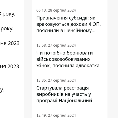
заплатить кожен українець
06:13, 28 серпня 2024
3 року.
Призначення субсидії: як
враховуються доходи ФОП,
 року.
пояснили в Пенсійному
фонді
дня 2023
13:58, 27 серпня 2024
Чи потрібно бронювати
військовозобов’язаних
жінок, пояснила адвокатка
дня 2023
13:35, 27 серпня 2024
Стартувала реєстрація
у.
виробників на участь у
програмі Національний
кешбек: як це зробити
через портал Дія
12:49, 27 серпня 2024