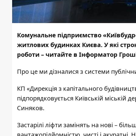
Комунальне п
ідприємство «Київбудре
житлових будинках Києва. У які стр
роботи – читайте в
Інформатор Грош
Про це ми дізналися з системи публічни
КП «Дирекція з капітального будівницт
підпорядковується Київській міській де
Синяков.
Застарілі ліфти замінять на нові – біл
вантажопідйомністю, чисті і акуратні. 