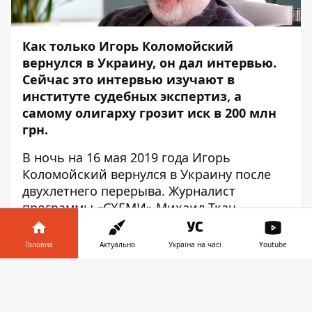
Как только Игорь Коломойский
вернулся в Украину, он дал интервью.
Сейчас это интервью изучают в
институте судебных экспертиз, а
самому олигарху грозит иск в 200 млн
грн.
В ночь на 16 мая 2019 года Игорь
Коломойский вернулся в Украину после
двухлетнего перерыва. Журналист
программы «СХЕМИ» Михаил Ткач
встретился с олигархом в киевском
ресторане «Catch» и взял интервью.
Головна
Актуально
Україна на часі
Youtube
Інформатор у
Завантажити
телефоні
👉