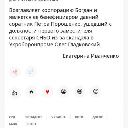
Возглавляет
корпорацию Богдан и
является ее бенефициаром давний
соратник Петра Порошенко, ушедший с
должности первого заместителя
секретаря СНБО из-за скандала в
Укроборонпроме Олег Гладковский.
Екатерина Иванченко
♥
🔥
😭
😆
😡
👍
СУД
ПРЕЗИДЕНТ
УКРАИНА
КИЕВ
ДНЕПР
БАНК
БІЗНЕС