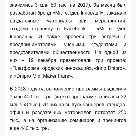
значились 3 млн 50 тыс. на 2017). За месяц был
разработан бренд «
Місто. Ідеї. Інновації»,
заказали
раздаточные материалы для мероприятий,
создали страницу в
Facebook
–
«
Місто. Ідеї.
Інновації».
И также провели три
встречи с
предпринимателями, учеными, студентами и
представителями общественности. На одной из
них – 19 декабря презентовали три проекта:
«
Платформа городских инноваций»,
«
Inno
Dnipro
»,
и «
Dnipro
Mini
Maker
Faire
».
В 2018 году на выполнение программы выделили
1 млн 400 тыс. грн. (хотя в программе записаны 32
млн 558 тыс.). Из них на выпуск баннеров, стендов,
афиш и раздаточных материалов потратят 250
тыс., а на организацию семинаров и тренингов
еще 440 тыс. грн.