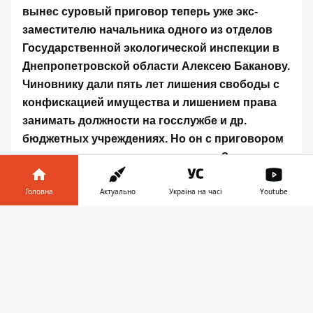
вынес суровый приговор
теперь уже экс-
заместителю начальника одного из отделов
Государственной экологической инспекции в
Днепропетровской области Алексею Баканову.
Чиновнику дали пять лет лишения свободы с
конфискацией имущества и лишением права
занимать должности на госслужбе и др.
бюджетных учреждениях. Но он с приговором
не согласился и подал апелляцию. За что
наказали?
Головна
Актуально
Україна на часі
Youtube
В 2015 году Алексей Баканов занимал должность
Інформатор у
заместителя начальника отдела экологического
Завантажити
телефоні
👉
контроля земельных ресурсов, по обращению с
отходами и опасными химическими веществами,
старшего государственного инспектора по охране
окружающей природной среды Государственной