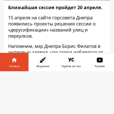
Ближайшая сессия пройдет 20 апреля.
15 апреля на сайте горсовета Днепра
появились проекты решения сессии о
«дерусификации» названий улиц и
переулков.
Напомним, мэр Днепра Борис Филатов в
интервью
заявил
, что город избавится от
названий, которые связаны со страной-
оккупантом.
Головна
Актуально
Україна на часі
Youtube
«Сейчас по всей стране идет массовая
Інформатор у
Завантажити
дерусификация. Мы будем отказываться
телефоні
👉
от российских географических названий.
Знаете, в чем проблема большая? Когда
мы подняли количество улиц, их такое
количество, что у нас даже новых
наименований нет. Их просто десятки: