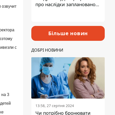
про наслідки запланованого
 озвучит
підвищення податків
ректора
Більше новин
оэтому
ривезли с
ДОБРІ НОВИНИ
 на 3
детей
13:58, 27 серпня 2024
Чи потрібно бронювати
же