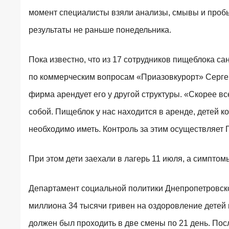
момент специалисты взяли анализы, смывы и пробы
результаты не раньше понедельника.
Пока известно, что из 17 сотрудников пищеблока са
по коммерческим вопросам «Приазовкурорт» Сергей 
фирма арендует его у другой структуры. «Скорее вс
собой. Пищеблок у нас находится в аренде, детей к
необходимо иметь. Контроль за этим осуществляет 
При этом дети заехали в лагерь 11 июля, а симптом
Департамент социальной политики Днепропетровско
миллиона 34 тысячи гривен на оздоровление детей 
должен был проходить в две смены по 21 день. Посл