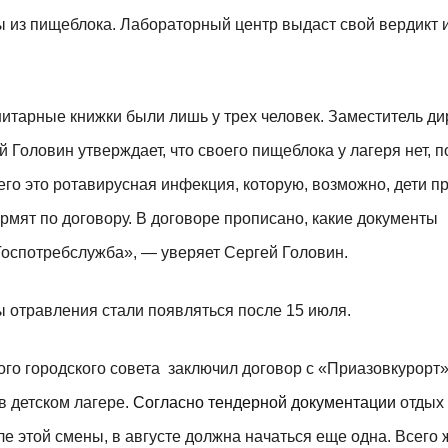
 из пищеблока. Лабораторный центр выдаст свой вердикт и
нитарные книжки были лишь у трех человек. Заместитель ди
Головин утверждает, что своего пищеблока у лагеря нет, п
его это ротавирусная инфекция, которую, возможно, дети п
ормят по договору. В договоре прописано, какие документы
Госпотребслужба», — уверяет Сергей Головин.
ы отравления стали появляться после 15 июля.
го городского совета заключил договор с «Приазовкурорт»
в детском лагере.
Согласно тендерной документации
отдых 
е этой смены, в августе должна начаться еще одна. Всего 