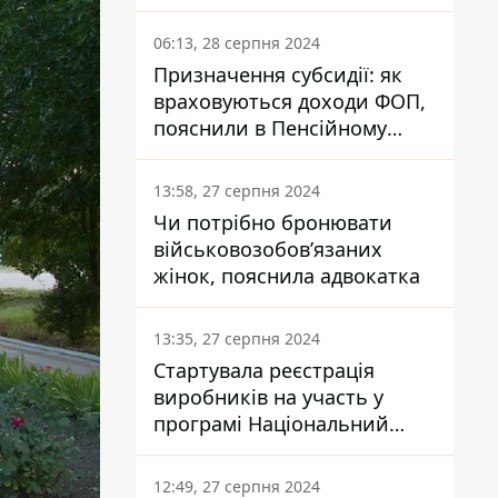
заплатить кожен українець
06:13, 28 серпня 2024
Призначення субсидії: як
враховуються доходи ФОП,
пояснили в Пенсійному
фонді
13:58, 27 серпня 2024
Чи потрібно бронювати
військовозобов’язаних
жінок, пояснила адвокатка
13:35, 27 серпня 2024
Стартувала реєстрація
виробників на участь у
програмі Національний
кешбек: як це зробити
через портал Дія
12:49, 27 серпня 2024