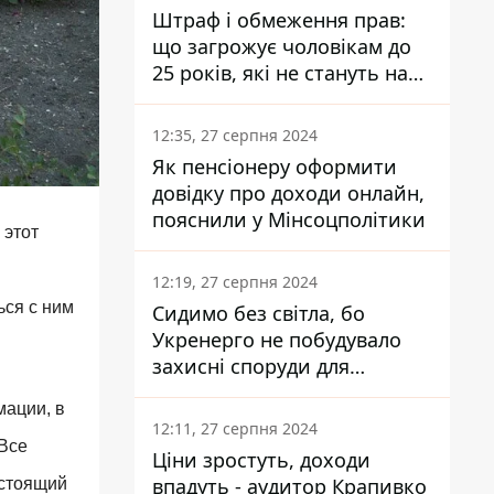
Штраф і обмеження прав:
що загрожує чоловікам до
25 років, які не стануть на
військовий облік
12:35, 27 серпня 2024
Як пенсіонеру оформити
довідку про доходи онлайн,
пояснили у Мінсоцполітики
 этот
12:19, 27 серпня 2024
ься с ним
Сидимо без світла, бо
Укренерго не побудувало
захисні споруди для
енергетики - нардеп
мации, в
Кучеренко
12:11, 27 серпня 2024
 Все
Ціни зростуть, доходи
впадуть - аудитор Крапивко
астоящий