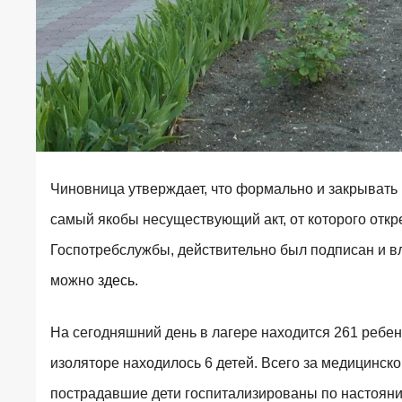
Чиновница утверждает, что формально и закрывать н
самый якобы несуществующий акт, от которого откр
Госпотребслужбы, действительно был подписан и 
можно
здесь.
На сегодняшний день в лагере находится 261 ребен
изоляторе находилось 6 детей. Всего за медицинско
пострадавшие дети госпитализированы по настоян