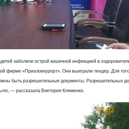
е детей заболели острой кишечной инфекцией в оздоровите
ой фирме «Приазовкурорт». Они выиграли тендер. Для того
должны быть разрешительные документы. Разрешительных д
ыло, — рассказала Виктория Клименко.