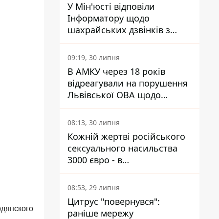
У Мін'юсті відповіли
Інформатору щодо
шахрайських дзвінків з
камери Сумського СІЗО так,
що ніхто нічого не зрозумів
09:19, 30 липня
В АМКУ через 18 років
відреагували на порушення
Львівської ОВА щодо
харчування у закладах
освіти
08:13, 30 липня
Кожній жертві російського
сексуального насильства
3000 євро - в
Мінсоцполітики пояснили
Інформатору, звідки на це
08:53, 29 липня
гроші
Цитрус "повернувся":
рдянского
раніше мережу