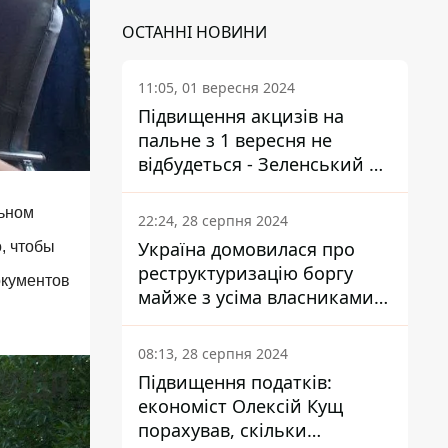
ОСТАННІ НОВИНИ
11:05, 01 вересня 2024
Підвищення акцизів на
пальне з 1 вересня не
відбудеться - Зеленський не
підписав закон
льном
22:24, 28 серпня 2024
Україна домовилася про
, чтобы
реструктуризацію боргу
окументов
майже з усіма власниками
єврооблігацій: що це
означає для країни
08:13, 28 серпня 2024
Підвищення податків:
економіст Олексій Кущ
порахував, скільки