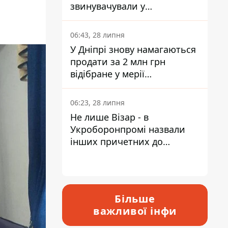
звинувачували у
контрабанді техніки та
ухиленні від сплати
06:43, 28 липня
податків
У Дніпрі знову намагаються
продати за 2 млн грн
відібране у мерії
приміщення Укрпошти
06:23, 28 липня
Не лише Візар - в
Укроборонпромі назвали
інших причетних до
катастрофи у Вишневому -
відповідь Інформатору
Більше
важливої інфи