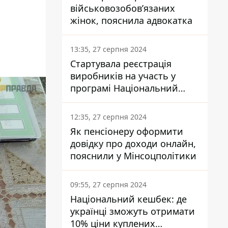
військовозобов’язаних
жінок, пояснила адвокатка
13:35, 27 серпня 2024
Стартувала реєстрація
виробників на участь у
програмі Національний
кешбек: як це зробити
через портал Дія
12:35, 27 серпня 2024
Як пенсіонеру оформити
довідку про доходи онлайн,
пояснили у Мінсоцполітики
09:55, 27 серпня 2024
Національний кешбек: де
українці зможуть отримати
10% ціни куплених