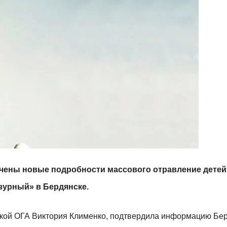
учены новые подробности массового отравление детей
азурный» в Бердянске.
кой ОГА Виктория Клименко, подтвердила информацию Бе