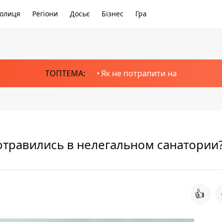
олиця
Регіони
Досьє
Бізнес
Гра
ТОПТЕМА:
Як не потрапити на
отравились в нелегальном санатории
👍