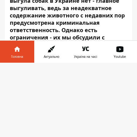
выгула собак в Украине нет - главное
выгуливать, ведь за неадекватное
содержание животного с недавних пор
предусмотрена криминальная
ответственность. Однако есть
ограничения - их
мы обсудили с
адвокатом Евгение Фуркаленко,
чтобы
выяснить, какая ответственность
Головна
Актуально
Україна на часі
Youtube
предусмотрена за нарушения.
Інформатор у
Завантажити
телефоні
👉
Play