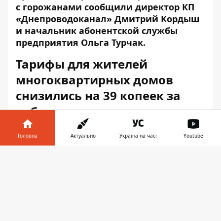
с горожанами сообщили директор КП
«Днепроводоканал» Дмитрий Кордыш
и начальник абонентской службы
предприятия Ольга Турчак.
Тарифы для жителей
многоквартирных домов
снизились на 39 копеек за
кубометр
Снижение тарифа на водоснабжение и
Головна
Актуально
Україна на часі
Youtube
водоотвод для жителей многоквартирных
Інформатор у
домов Днепра с 29 ноября этого года
Завантажити
телефоні
👉
снижены с 13,33 грн/куб. м до 12,94 грн/
куб. м.