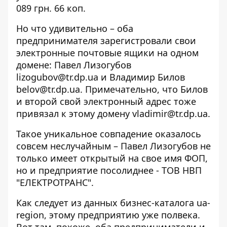
089 грн. 66 коп.
Но что удивительно – оба
предпринимателя зарегистровали свои
электронные почтовые ящики на одном
домене: Павел Лизогубов
lizogubov@tr.dp.ua
и Владимир Билов
belov@tr.dp.ua
. Примечательно, что Билов
и
второй свой электронный адрес
тоже
привязал к этому домену
vladimir@tr.dp.ua
.
Такое уникальное совпадение оказалось
совсем неслучайным – Павел Лизогубов не
только имеет открытый на свое имя ФОП,
но и предприятие посолиднее -
ТОВ НВП
"ЕЛЕКТРОТРАНС"
.
Как следует
из данных бизнес-каталога
ua-
region
, этому предприятию уже полвека.