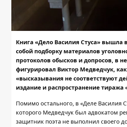
Книга «Дело Василия Стуса» вышла в
собой подборку материалов уголовно
протоколов обысков и допросов, в не
фигурировал Виктор Медведчук, как 
«высказывания не соответствуют де
издание и распространение тиража 
Помимо остального, в «Деле Василия Ст
которого Медведчук был адвокатом ре
защитник поэта не выполнил своего д