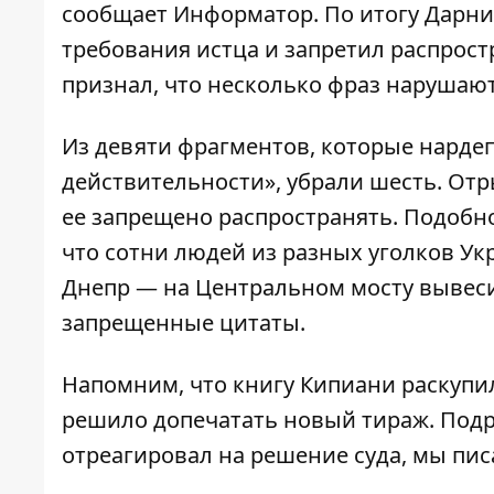
сообщает
Информатор
. По итогу Дарн
требования истца и запретил распрост
признал, что несколько фраз нарушают
Из девяти фрагментов, которые нарде
действительности», убрали шесть. Отр
ее запрещено распространять. Подобн
что сотни людей из разных уголков Ук
Днепр — на Центральном мосту вывеси
запрещенные цитаты.
Напомним, что книгу Кипиани раскупил
решило допечатать новый тираж. Под
отреагировал на решение суда, мы пи