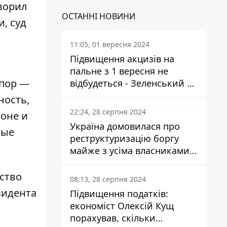
ворил
ОСТАННІ НОВИНИ
, суд
11:05, 01 вересня 2024
Підвищення акцизів на
пальне з 1 вересня не
 пор —
відбудеться - Зеленський не
підписав закон
ность,
22:24, 28 серпня 2024
роне и
Україна домовилася про
мые
реструктуризацію боргу
майже з усіма власниками
єврооблігацій: що це
означає для країни
ство
08:13, 28 серпня 2024
зидента
Підвищення податків:
економіст Олексій Кущ
порахував, скільки