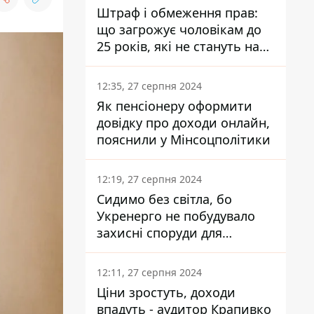
Штраф і обмеження прав:
що загрожує чоловікам до
25 років, які не стануть на
військовий облік
12:35, 27 серпня 2024
Як пенсіонеру оформити
довідку про доходи онлайн,
пояснили у Мінсоцполітики
12:19, 27 серпня 2024
Сидимо без світла, бо
Укренерго не побудувало
захисні споруди для
енергетики - нардеп
Кучеренко
12:11, 27 серпня 2024
Ціни зростуть, доходи
впадуть - аудитор Крапивко