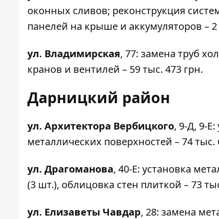
оконных сливов;
реконструкция
систем
панелей на крыше и аккумуляторов – 2 м
ул. Владимирская
,
77
: замена труб хо
кранов и вентилей – 59 тыс. 473 грн.
Дарницкий район
ул. Архитектора Вербицкого
,
9-Д
, 9-
металлических поверхностей – 74 тыс. 
ул. Драгоманова
,
40-Е
: установка мет
(3 шт.), облицовка стен плиткой – 73 тыс
ул. Елизаветы Чавдар
,
28
: замена мет