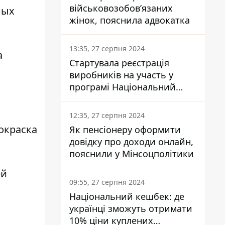
військовозобов’язаних
ных
жінок, пояснила адвокатка
13:35, 27 серпня 2024
а
Стартувала реєстрація
виробників на участь у
програмі Національний
кешбек: як це зробити
через портал Дія
12:35, 27 серпня 2024
окраска
Як пенсіонеру оформити
довідку про доходи онлайн,
пояснили у Мінсоцполітики
ей
09:55, 27 серпня 2024
Національний кешбек: де
українці зможуть отримати
10% ціни куплених