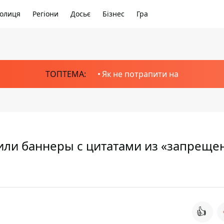
олиця
Регіони
Досьє
Бізнес
Гра
ТОПТЕМА:
Як не потрапити на
или баннеры с цитатами из «запреще
👍