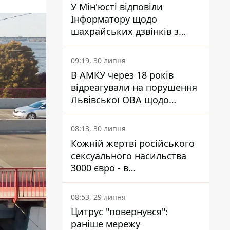
У Мін'юсті відповіли
Інформатору щодо
шахрайських дзвінків з
камери Сумського СІЗО так,
що ніхто нічого не зрозумів
09:19, 30 липня
В АМКУ через 18 років
відреагували на порушення
Львівської ОВА щодо
харчування у закладах
освіти
08:13, 30 липня
Кожній жертві російського
сексуального насильства
3000 євро - в
Мінсоцполітики пояснили
Інформатору, звідки на це
08:53, 29 липня
гроші
Цитрус "повернувся":
раніше мережу