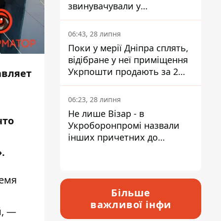
звинувачували у
контрабанді техніки та
ухиленні від сплати
06:43, 28 липня
податків
Поки у мерії Дніпра сплять,
відібране у неї приміщення
Укрпошти продають за 2
авляет
мільйони
06:23, 28 липня
Не лише Візар - в
что
Укроборонпромі назвали
інших причетних до
катастрофи у Вишневому -
.
відповідь Інформатору
ремя
Більше
важливої інфи
й, —