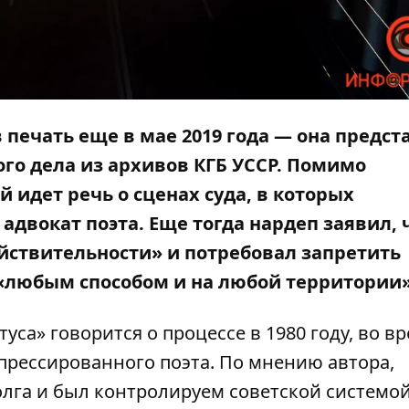
 печать еще в мае 2019 года — она предст
го дела из архивов КГБ УССР. Помимо
й идет речь о сценах суда, в которых
адвокат поэта. Еще тогда нардеп заявил, 
йствительности» и потребовал запретить
«любым способом и на любой территории»
уса» говорится о процессе в 1980 году, во в
прессированного поэта. По мнению автора,
олга и был контролируем советской системо