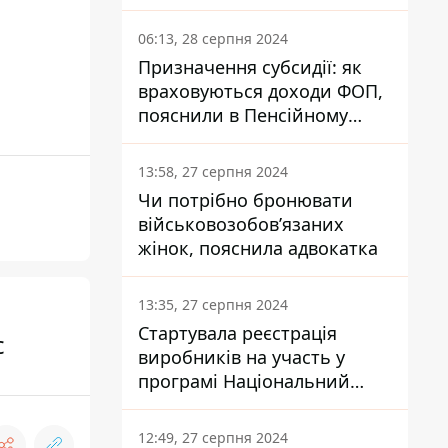
заплатить кожен українець
06:13, 28 серпня 2024
Призначення субсидії: як
враховуються доходи ФОП,
пояснили в Пенсійному
фонді
13:58, 27 серпня 2024
Чи потрібно бронювати
військовозобов’язаних
жінок, пояснила адвокатка
13:35, 27 серпня 2024
Стартувала реєстрація
с
виробників на участь у
програмі Національний
кешбек: як це зробити
через портал Дія
12:49, 27 серпня 2024