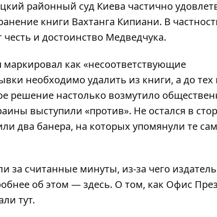
ицкий районный суд Киева частично удовлет
ранение книги Вахтанга Кипиани. В частности
 честь и достоинство Медведчука.
п маркировал как «несоответствующие
ывки необходимо удалить из книги, а до тех
ое решение настолько возмутило обществен
раины выступили «против». Не остался в сто
ли два банера, на которых упомянули те са
и за считанные минуты, из-за чего издатель
робнее об этом —
здесь
. О том, как Офис Пре
сали
тут
.