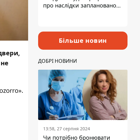
про наслідки запланованого
підвищення податків
Більше новин
двери,
ДОБРІ НОВИНИ
 не
ozorro».
13:58, 27 серпня 2024
Чи потрібно бронювати