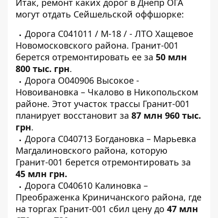
Итак, ремонт каких дорог в Днепр ОГА
могут отдать Сейшельской оффшорке:
Дорога
С041011 / М-18 / - ЛТО Хащевое
Новомосковского района. Гранит-001
берется отремонтировать ее за
50 млн
800 тыс. грн
.
Дорога
О040906 Высокое -
Новоивановка – Чкалово
в Никопольском
районе. Этот участок трассы Гранит-001
планирует восстановит за
87 млн 960 тыс.
грн
.
Дорога
С040713 Богдановка – Марьевка
Магдалиновского района, которую
Гранит-001 берется отремонтировать за
45 млн грн.
Дорога
С040610 Калиновка –
Преображенка
Криничанского района, где
на торгах Гранит-001 сбил цену до
47 млн