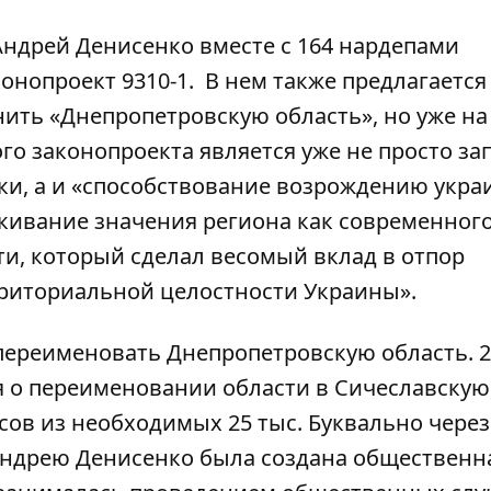
 Андрей Денисенко вместе с 164 нардепами
конопроект
9310-1
. В нем также предлагается
ить «Днепропетровскую область», но уже на
о законопроекта является уже не просто за
и, а и «способствование возрождению укра
кивание значения региона как современног
и, который сделал весомый вклад в отпор
рриториальной целостности Украины».
 переименовать Днепропетровскую область. 
я
о переименовании области в Сичеславскую
осов из необходимых 25 тыс. Буквально через
Андрею Денисенко была создана
общественн