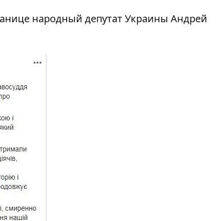
ранице
народный депутат Украины Андрей