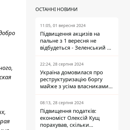
ОСТАННІ НОВИНИ
11:05, 01 вересня 2024
добро
Підвищення акцизів на
пальне з 1 вересня не
відбудеться - Зеленський не
підписав закон
22:24, 28 серпня 2024
ного,
Україна домовилася про
ская
реструктуризацію боргу
майже з усіма власниками
єврооблігацій: що це
означає для країни
08:13, 28 серпня 2024
Підвищення податків:
х,
економіст Олексій Кущ
орая
порахував, скільки