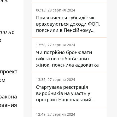
 чью
заплатить кожен українець
06:13, 28 серпня 2024
Призначення субсидії: як
враховуються доходи ФОП,
пояснили в Пенсійному
ти не
фонді
о
13:58, 27 серпня 2024
Чи потрібно бронювати
військовозобов’язаних
жінок, пояснила адвокатка
проект
ом
13:35, 27 серпня 2024
Стартувала реєстрація
виробників на участь у
закона
програмі Національний
ования
кешбек: як це зробити
через портал Дія
12:49, 27 серпня 2024