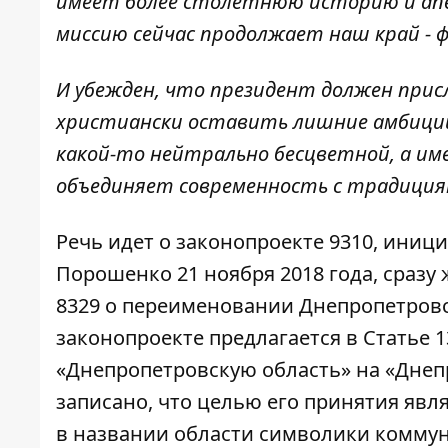
имеет более столетнюю историю и апе
миссию сейчас продолжает наш край - ф
И убежден, что президент должен прис
христиански оставить лишние амбиции
какой-то нейтрально бесцветной, а име
объединяет современность с традиция
Речь идет о законопроекте
9310
, иниц
Порошенко 21 ноября 2018 года, сразу
8329
о переименовании Днепропетровск
законопроекте предлагается в Статье 
«Днепропетровскую область» на «Днеп
записано, что целью его принятия яв
в названии области символики коммун