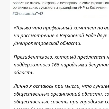
«Только что профильный комитет по во
на рассмотрение в Верховной Раде двух
Днепропетровской области.
Президентского, который предлагает 
поддержанного 165 народными депутат
область.
Лично я остаюсь при мысли, что лучшее
общественных организаций области, со
общественные советы при городском со