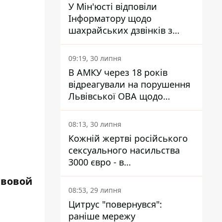
У Мін'юсті відповіли
Інформатору щодо
шахрайських дзвінків з
камери Сумського СІЗО так,
що ніхто нічого не зрозумів
09:19, 30 липня
В АМКУ через 18 років
відреагували на порушення
Львівської ОВА щодо
харчування у закладах
освіти
08:13, 30 липня
Кожній жертві російського
сексуального насильства
3000 євро - в
Мінсоцполітики пояснили
авовой
Інформатору, звідки на це
08:53, 29 липня
ю
гроші
Цитрус "повернувся":
раніше мережу