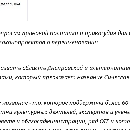
просам правовой политики и правосудия дал 
 законопроектов о переименовании
назвать область Днепровской и альтернатив
ами, который предлагает название Сичеслав
 название - то, которое поддержали более 60
тни культурных деятелей, экспертов и учены
вете и облгосадминистрации, ряд ОТГ и кот