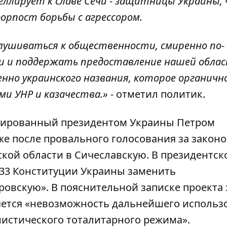
ллирует к славе Сечи - защитницы Украины,
орпост борьбы с агрессором.
лушиваться к общественности, смиренно по-
 и поддержать предоставление нашей облас
нно украинского названия, которое органичн
ми УНР и казачества.»
- отметил политик.
иированный президентом Украины Петром
 же после
провального голосования
за законо
ой области в Сичеславскую. В президентск
133 Конституции Украины заменить
ровскую». В пояснительной записке проекта 
ляется «невозможность дальнейшего использ
истического тоталитарного режима».