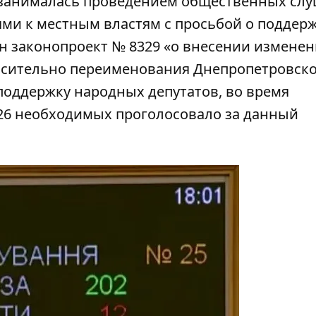
я занималась проведением
общественных сл
ями
к местным властям с просьбой о поддерж
дан законопроект №
8329
«о внесении изменен
носительно переименования Днепропетровск
поддержку народных депутатов, во время
 226 необходимых проголосовало
за
данный