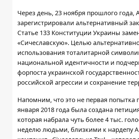
Через день, 23 ноября прошлого года,
зарегистрировали альтернативный за
Статье 133 Конституции Украины замен
«Сичеславскую». Целью альтернативног
использования тоталитарной символик
национальной идентичности и подчер
форпоста украинской государственност
российской агрессии и сохранение те
Напомним, что это не первая попытка
января 2018 года была создана
петици
которая набрала чуть более 4 тыс. гол
неделю людьми, близкими к нардепу 