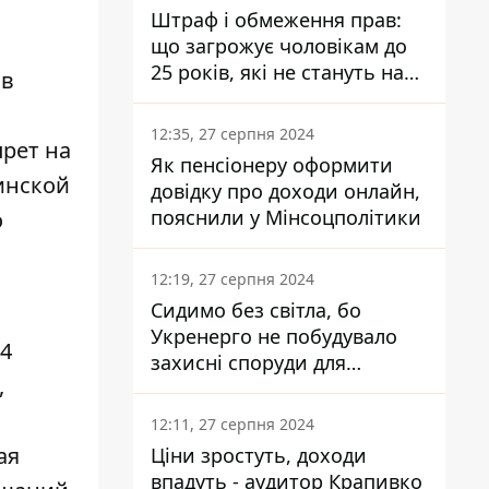
Штраф і обмеження прав:
що загрожує чоловікам до
25 років, які не стануть на
 в
військовий облік
12:35, 27 серпня 2024
прет на
Як пенсіонеру оформити
инской
довідку про доходи онлайн,
пояснили у Мінсоцполітики
о
12:19, 27 серпня 2024
Сидимо без світла, бо
Укренерго не побудувало
24
захисні споруди для
,
енергетики - нардеп
Кучеренко
12:11, 27 серпня 2024
ая
Ціни зростуть, доходи
впадуть - аудитор Крапивко