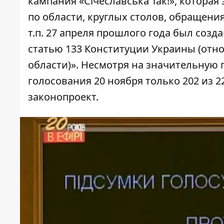
кампания
«Січеславська Так!», котора
по области,
круглых столов
,
обращени
т.п. 27 апреля прошлого года был соз
статью 133 Конституции Украины (от
области)». Несмотря на значительную 
голосования 20 ноября только 202 из
законопроект.