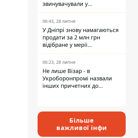
звинувачували у
контрабанді техніки та
ухиленні від сплати
06:43, 28 липня
податків
У Дніпрі знову намагаються
продати за 2 млн грн
відібране у мерії
приміщення Укрпошти
06:23, 28 липня
Не лише Візар - в
Укроборонпромі назвали
інших причетних до
катастрофи у Вишневому -
відповідь Інформатору
Більше
важливої інфи