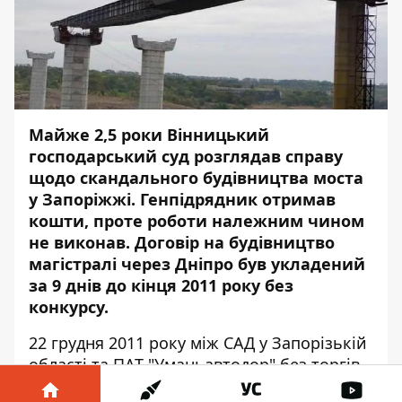
Майже 2,5 роки Вінницький
господарський суд розглядав справу
щодо скандального будівництва моста
у Запоріжжі. Генпідрядник отримав
кошти, проте роботи належним чином
не виконав. Договір на будівництво
магістралі через Дніпро був укладений
за 9 днів до кінця 2011 року без
конкурсу.
22 грудня 2011 року між САД у Запорізькій
області та ПАТ "Уманьавтодор" без торгів
укладено договір на
будівництво