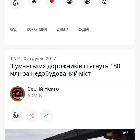
♥
🔥
😭
😆
😡
👍
СУД
КОРРУПЦИЯ
ДНЕПР
СУДЬЯ
12:01, 05 грудня 2017
З уманських дорожників стягнуть 180
млн за недобудований міст
Сергій Некто
ADMIN
👍