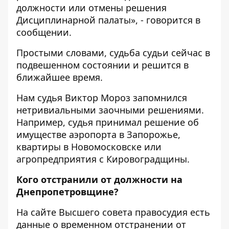
должности или отмены решения
Дисциплинарной палаты», -
говорится в
сообщении
.
Простыми словами, судьба судьи сейчас в
подвешенном состоянии и решится в
ближайшее время.
Нам судья Виктор Мороз запомнился
нетривиальными заочными решениями.
Например,
судья принимал решение об
имуществе аэропорта в Запорожье,
квартиры в Новомосковске или
агропредприятия с Кировоградщины
.
Кого отстранили от должности на
Днепропетровщине?
На
сайте Высшего совета правосудия есть
данные о временном
отстранении от