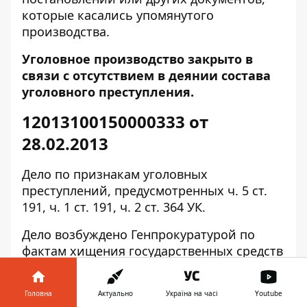
которые касались упомянутого
производства.
Уголовное производство закрыто в
связи с отсутствием в деянии состава
уголовного преступления.
12013100150000333 от
28.02.2013
Дело по признакам уголовных
преступлений, предусмотренных ч. 5 ст.
191, ч. 1 ст. 191, ч. 2 ст. 364 УК.
Дело возбуждено Генпрокуратурой по
фактам хищения государственных средств
должностными лицами ПАО
«Укргидроэнерго» в период 2010-2014 гг,
Головна
Актуально
Україна на часі
Youtube
путем организации закупок товаров,