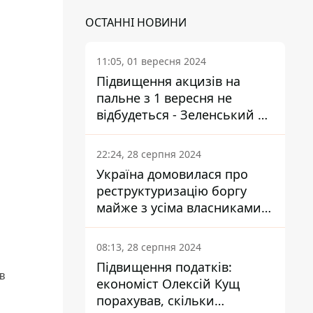
ОСТАННІ НОВИНИ
11:05, 01 вересня 2024
Підвищення акцизів на
пальне з 1 вересня не
відбудеться - Зеленський не
підписав закон
22:24, 28 серпня 2024
Україна домовилася про
реструктуризацію боргу
майже з усіма власниками
єврооблігацій: що це
означає для країни
08:13, 28 серпня 2024
Підвищення податків:
 в
економіст Олексій Кущ
порахував, скільки