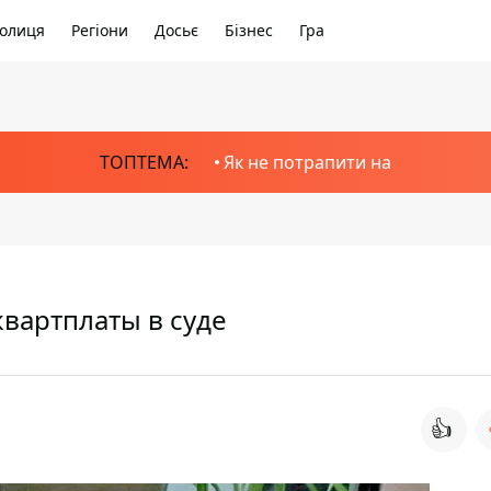
олиця
Регіони
Досьє
Бізнес
Гра
ТОПТЕМА:
Як не потрапити на
вартплаты в суде
👍