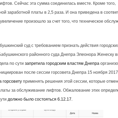
ифтов. Сейчас эта сумма соединилась вместе. Кроме того,
й заработной платы в 2,5 раза. И она приведена в соотве
увеличение произошло за счет того, что техническое обслу
ушкинский суд с требованием признать действия городски
 Бабушкинского районного суда Днепра Элеонора Женеску 
дела по сути
запретила городским властям Днепра
организ
нициирован после сессии горсовета Днепра 15 ноября 2017
а горсовету
применять решения этой сессии, которые отме
латы за обслуживание лифтов. Обжалование этих определ
сути
должно было состояться 6.12.17
.