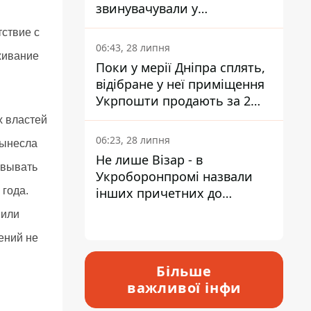
звинувачували у
контрабанді техніки та
тствие с
ухиленні від сплати
06:43, 28 липня
живание
податків
Поки у мерії Дніпра сплять,
відібране у неї приміщення
Укрпошти продають за 2
мільйони
х властей
06:23, 28 липня
вынесла
Не лише Візар - в
овывать
Укроборонпромі назвали
 года.
інших причетних до
катастрофи у Вишневому -
нили
відповідь Інформатору
ений не
Більше
важливої інфи