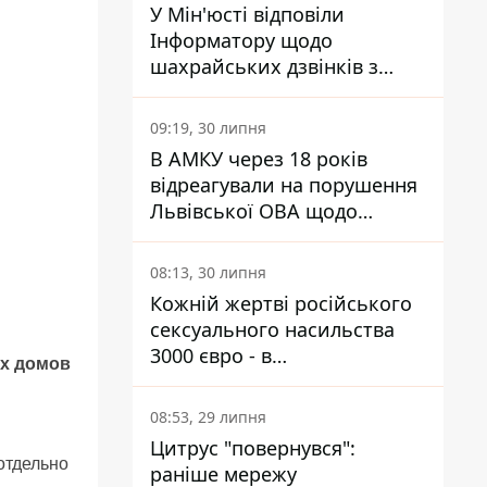
У Мін'юсті відповіли
Інформатору щодо
шахрайських дзвінків з
камери Сумського СІЗО так,
що ніхто нічого не зрозумів
09:19, 30 липня
В АМКУ через 18 років
відреагували на порушення
Львівської ОВА щодо
харчування у закладах
освіти
08:13, 30 липня
Кожній жертві російського
сексуального насильства
3000 євро - в
ых домов
Мінсоцполітики пояснили
Інформатору, звідки на це
08:53, 29 липня
гроші
Цитрус "повернувся":
отдельно
раніше мережу