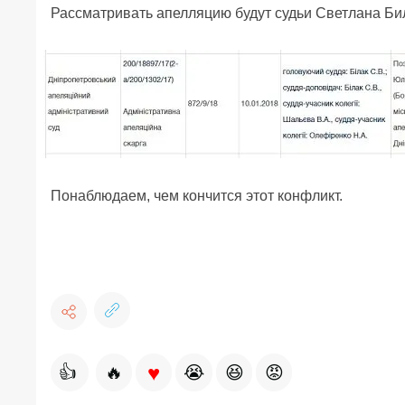
Рассматривать апелляцию будут судьи Светлана Би
Понаблюдаем, чем кончится этот конфликт.
♥
👍
🔥
😭
😆
😡