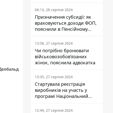
заплатить кожен українець
06:13, 28 серпня 2024
Призначення субсидії: як
враховуються доходи ФОП,
пояснили в Пенсійному
фонді
13:58, 27 серпня 2024
Чи потрібно бронювати
військовозобов’язаних
жінок, пояснила адвокатка
Деобальд
13:35, 27 серпня 2024
Стартувала реєстрація
виробників на участь у
програмі Національний
кешбек: як це зробити
через портал Дія
12:49, 27 серпня 2024