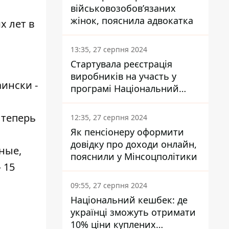
військовозобов’язаних
жінок, пояснила адвокатка
х лет в
13:35, 27 серпня 2024
Стартувала реєстрація
виробників на участь у
аински -
програмі Національний
кешбек: як це зробити
,
через портал Дія
 теперь
12:35, 27 серпня 2024
Як пенсіонеру оформити
довідку про доходи онлайн,
ные,
пояснили у Мінсоцполітики
 15
09:55, 27 серпня 2024
Національний кешбек: де
українці зможуть отримати
10% ціни куплених