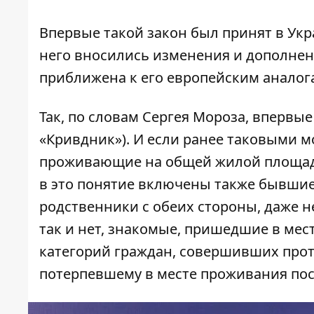
Впервые такой закон был принят в Укра
него вносились изменения и дополне
приближена к его европейским аналог
Так, по словам Сергея Мороза, впервые
«Кривдник»). И если ранее таковыми м
проживающие на общей жилой площади
в это понятие включены также бывшие 
родственники с обеих стороны, даже н
так и нет, знакомые, пришедшие в мест
категорий граждан, совершивших про
потерпевшему в месте проживания пос