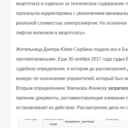
квартплату и отдельно за техническое содержание л
произошла корректировка с увеличением минимально
реальной стоимостью электроэнергии. Но основное 
лифтов включили в квартплату».
Жительница Днепра Юлия Сербина подала иск в Баб
противоправными. Еще 30 ноября 2017 года судья
судебное определение, в котором до рассмотрения 
конкурс по назначению управителей, который был и
Вторым определением Элеонора Женеску
запретил
прежние документы, регламентирующие взимание п
останавливает их действия. Рассмотрение дела по 