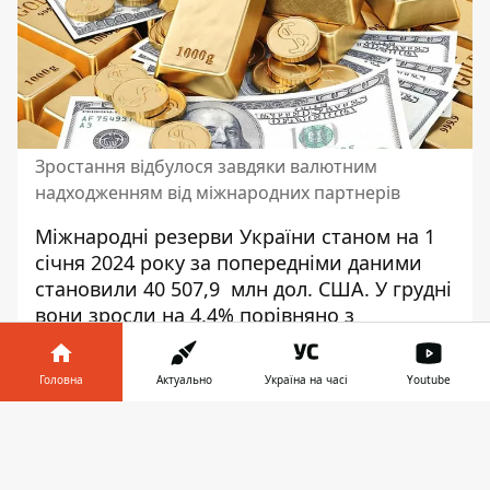
Зростання відбулося завдяки валютним
надходженням від міжнародних партнерів
Міжнародні резерви України станом на 1
січня 2024 року за попередніми даними
становили 40 507,9 млн дол. США. У грудні
вони зросли на 4,4% порівняно з
листопадом завдяки валютним
надходженням від міжнародних партнерів,
Головна
Актуально
Україна на часі
Youtube
що перевищили чистий продаж валюти
Національним банком та боргові виплати
Інформатор у
Завантажити
країни в іноземній валюті.
телефоні
👉