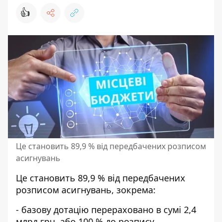
👍
Це становить 89,9 % від передбачених розписом
асигнувань
Це становить 89,9 % від передбачених
розписом асигнувань, зокрема:
- базову дотацію перераховано в сумі 2,4
млрд грн, або 100 % до розпису