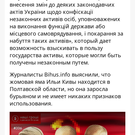
внесення змін до деяких законодавчих
актів України щодо конфіскації
незаконних активів осіб, уповноважених
на виконання функцій держави або
місцевого самоврядування, і покарання за
набуття таких активів», который дает
возможность взыскивать в пользу
государства активы, которые могли быть
получены незаконным путем.
Журналисты
Bihus.info
выяснили, что
жомовая яма Ильи Кивы находится в
Полтавской области, но она заросла
бурьяном и не имеет никаких признаков
использования.