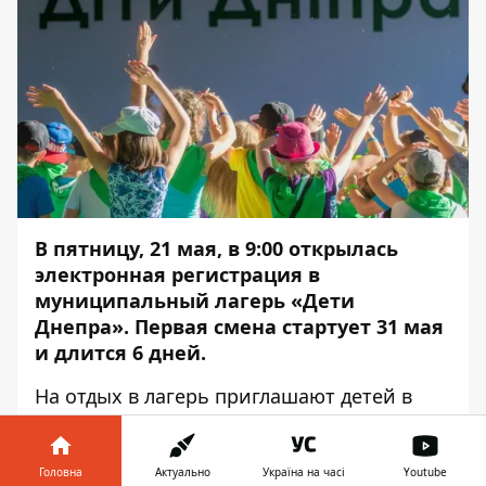
В пятницу, 21 мая, в 9:00 открылась
электронная регистрация в
муниципальный лагерь
«
Дети
Днепра
»
. Первая смена стартует 31 мая
и длится 6 дней.
На отдых в лагерь приглашают детей в
возрасте от 8 до 15 лет. Для регистрации
родителям следует подать ряд
документов.
Информатор Деньги
выяснил
Головна
Актуально
Україна на часі
Youtube