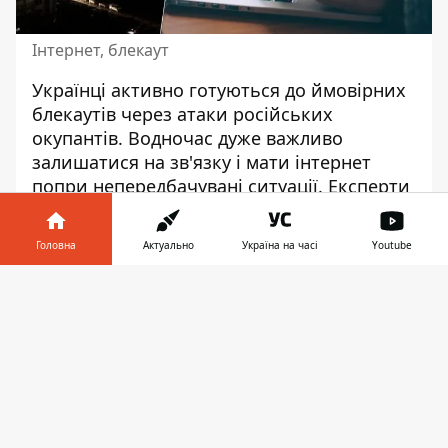
Інтернет, блекаут
Українці активно готуються до ймовірних
блекаутів через атаки російських
окупантів. Водночас дуже важливо
залишатися на зв'язку і мати інтернет
попри непередбачувані ситуації. Експерти
пояснили, як це можна зробити навіть
якщо немає світла.
Головна
Актуально
Україна на часі
Youtube
Про це розповіли в Міністерстві цифрової
Інформатор у
трансформації. Експерти створили
Завантажити
телефоні
👉
інструкцію, яка допоможе громадянам
користуватися інтернетом навіть у
випадках
, якщо тимчасово немає
електроенергії.
У Міністерстві цифрової трансформації