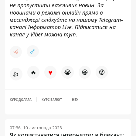
не пропустити важливих новин. За
новинами в режимі онлайн прямо в
месенджері слідкуйте на нашому Telegram-
каналі
Інформатор Live
. Підписатися на
канал у Viber можна
тут
.
♥
🔥
😭
😆
😡
👍
КУРС ДОЛАРА
КУРС ВАЛЮТ
НБУ
07:36, 10 листопада 2023
Як користуватися інтернетом в блекаут: