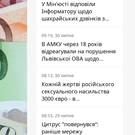
У Мін'юсті відповіли
Інформатору щодо
шахрайських дзвінків з
камери Сумського СІЗО так,
що ніхто нічого не зрозумів
09:19, 30 липня
В АМКУ через 18 років
відреагували на порушення
Львівської ОВА щодо
харчування у закладах
освіти
08:13, 30 липня
Кожній жертві російського
сексуального насильства
3000 євро - в
Мінсоцполітики пояснили
Інформатору, звідки на це
08:53, 29 липня
гроші
Цитрус "повернувся":
раніше мережу