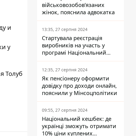
військовозобов’язаних
жінок, пояснила адвокатка
ду и
13:35, 27 серпня 2024
Стартувала реєстрація
виробників на участь у
ки у
програмі Національний
кешбек: як це зробити
через портал Дія
12:35, 27 серпня 2024
я Толуб
Як пенсіонеру оформити
довідку про доходи онлайн,
пояснили у Мінсоцполітики
09:55, 27 серпня 2024
Національний кешбек: де
українці зможуть отримати
10% ціни куплених