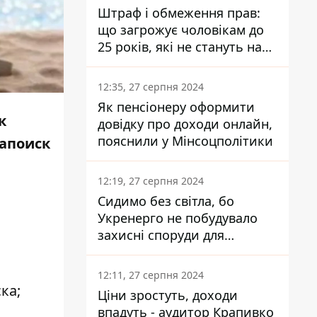
Штраф і обмеження прав:
що загрожує чоловікам до
25 років, які не стануть на
військовий облік
12:35, 27 серпня 2024
Як пенсіонеру оформити
к
довідку про доходи онлайн,
пояснили у Мінсоцполітики
тапоиск
12:19, 27 серпня 2024
Сидимо без світла, бо
Укренерго не побудувало
захисні споруди для
енергетики - нардеп
Кучеренко
12:11, 27 серпня 2024
ка;
Ціни зростуть, доходи
впадуть - аудитор Крапивко