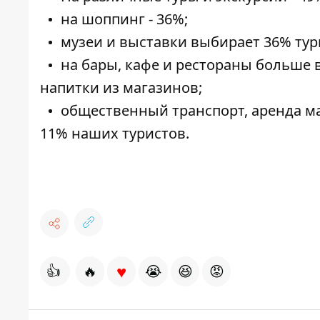
на шоппинг - 36%;
музеи и выставки выбирает 36% тур
на бары, кафе и рестораны больше в
напитки из магазинов;
общественный транспорт, аренда м
11% наших туристов.
♥
👍
🔥
😭
😆
😡