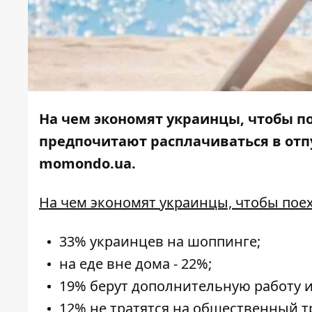
На чем экономят украинцы, чтобы пое
предпочитают расплачиваться в отп
momondo.ua.
На чем экономят украинцы, чтобы поех
33% украинцев на шоппинге;
на еде вне дома - 22%;
19% берут дополнительную работу и
12% не тратятся на общественный т