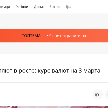
олиця
Регіони
Досьє
Бізнес
Гра
ТОПТЕМА:
Як не потрапити на
ют в росте: курс валют на 3 марта
👍