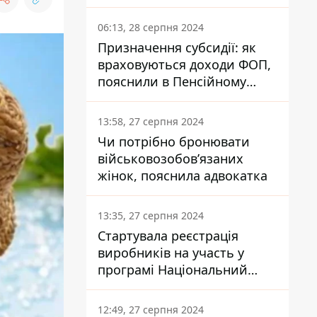
заплатить кожен українець
06:13, 28 серпня 2024
Призначення субсидії: як
враховуються доходи ФОП,
пояснили в Пенсійному
фонді
13:58, 27 серпня 2024
Чи потрібно бронювати
військовозобов’язаних
жінок, пояснила адвокатка
13:35, 27 серпня 2024
Стартувала реєстрація
виробників на участь у
програмі Національний
кешбек: як це зробити
через портал Дія
12:49, 27 серпня 2024