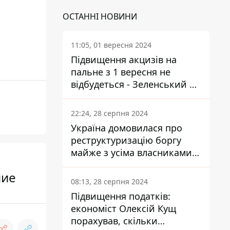
ОСТАННІ НОВИНИ
11:05, 01 вересня 2024
Підвищення акцизів на
пальне з 1 вересня не
відбудеться - Зеленський не
підписав закон
22:24, 28 серпня 2024
Україна домовилася про
реструктуризацію боргу
майже з усіма власниками
єврооблігацій: що це
ние
означає для країни
08:13, 28 серпня 2024
Підвищення податків:
економіст Олексій Кущ
порахував, скільки