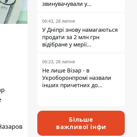
звинувачували у
контрабанді техніки та
ухиленні від сплати
06:43, 28 липня
податків
У Дніпрі знову намагаються
продати за 2 млн грн
відібране у мерії
приміщення Укрпошти
06:23, 28 липня
Не лише Візар - в
Укроборонпромі назвали
інших причетних до
ар
катастрофи у Вишневому -
е
відповідь Інформатору
Більше
Назаров
важливої інфи