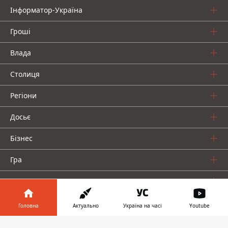
Інформатор-Україна
Гроші
Влада
Столиця
Регіони
Досьє
Бізнес
Гра
Про нас
Головна
Актуально
Україна на часі
Youtube
Інформатор у